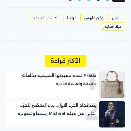
التنس
رولان غاروس
فرنسا
ألكسندر زفيريف
ديانا شنايدر
الأكثر قراءة
1
Prada تقدم حقيبتها الصيفية بخامات
خفيفة ولمسة فاخرة
2
بعد نجاح الجزء الاول.. بدء التحضير للجزء
الثاني من فيلم Michael رسميًا وتصويره
نهاية العام الجاري