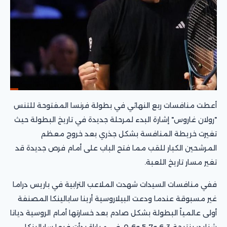
أعطت منافسات ربع النهائي في بطولة فرنسا المفتوحة للتنس
"رولان غاروس" إشارة البدء لمرحلة جديدة في تاريخ البطولة حيث
تغيرت خريطة المنافسة بشكل جذري بعد خروج معظم
المرشحين الكبار للقب مما فتح الباب على أمام فرص جديدة قد
تغير مسار تاريخ اللعبة.
ففي منافسات السيدات شهدت الملاعب الترابية في باريس دراما
غير مسبوقة عندما ودعت البيلاروسية أرينا سابالينكا المصنفة
أولى عالمياً البطولة بشكل صادم بعد خسارتها أمام الروسية ديانا
شنايدر بنتيجة 3-6 و7-5 و6-0، في مباراة بدأت فيها سابالينكا