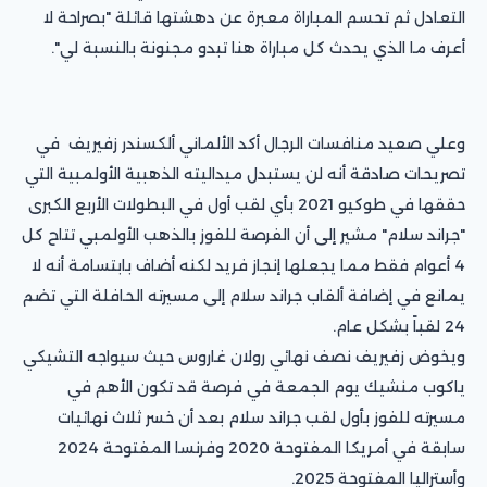
التعادل ثم تحسم المباراة معبرة عن دهشتها قائلة "بصراحة لا
أعرف ما الذي يحدث كل مباراة هنا تبدو مجنونة بالنسبة لي".
وعلي صعيد منافسات الرجال أكد الألماني ألكسندر زفيريف في
تصريحات صادقة أنه لن يستبدل ميداليته الذهبية الأولمبية التي
حققها في طوكيو 2021 بأي لقب أول في البطولات الأربع الكبرى
"جراند سلام" مشير إلى أن الفرصة للفوز بالذهب الأولمبي تتاح كل
4 أعوام فقط مما يجعلها إنجاز فريد لكنه أضاف بابتسامة أنه لا
يمانع في إضافة ألقاب جراند سلام إلى مسيرته الحافلة التي تضم
24 لقباً بشكل عام.
ويخوض زفيريف نصف نهائي رولان غاروس حيث سيواجه التشيكي
ياكوب منشيك يوم الجمعة في فرصة قد تكون الأهم في
مسيرته للفوز بأول لقب جراند سلام بعد أن خسر ثلاث نهائيات
سابقة في أمريكا المفتوحة 2020 وفرنسا المفتوحة 2024
وأستراليا المفتوحة 2025.