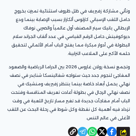
وتأتي مشاركة زفيريف في ظل ظروف استثنائية تميزت بخروج
حامل اللقب الإسباني كارلوس ألكاراز بسبب الإصابة بينما ودع
الإيطالي يانيك سينر المصنف أول عالمياً والصربي نوفاك
ديوكوفيتش حامل الرقم القياسي في عدد ألقاب الجراند سلام
البطولة في أدوار مبكرة مما يفتح الباب أمام الألماني لتحقيق
حلمه الأكبر على الملاعب الترابية.
وتجمع نسخة رولان غاروس 2026 بين الدراما الرياضية والصعود
المفاجئ لنجوم جدد حيث ستواجه شفالينسكا شنايدر في نصف
نهائي يحمل أبعاد خاصة بينما ينتظر زفيريف ومنشيك في
نصف نهائي الرجال في بطولة أعادت تعريف المنافسة وفتحت
الباب أمام مفاجآت جديدة قد تغير مسار تاريخ اللعبة في وقت
تزداد فيه أهمية كل نقطة وكل شوط في رحلة البحث عن اللقب
الأغلى في عالم التنس.
شارك