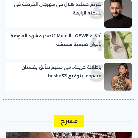
3
تكريم حماده هلال في مهرجان الغردقة في
نسخته الرابعة
4
أحذية LOEWE الـMule تتصدر مشهد الموضة
بألوان صيفية منعشة
5
بإطلالة جريئة.. مي سليم تتألق بفستان
leopard بتوقيع heshe33
مسرح