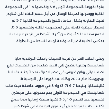
بقوة بفوزها بالمجموعة الأولى 6-3 وتقدمها 4-1 في المجموعة
الثانية ووصولها لمرحلة الإرسال من أجل حسم اللقاء لكن شنايدر
قلبت الطاولة بشكل مذهل لتفوز بالمجموعة الثانية 7-5 ثم
تسيطر سيطرة كاملة على المجموعة الثالثة وتحسمها 6-0،
لتخسر سابالينكا 9 أشواط من آخر 10 أشواط في انهيار غير معتاد
يعكس الطبيعة غير المتوقعة لهذه النسخة من البطولة.
وعلى الجانب الآخر من قرعة السيدات واصلت البولندية مايا
شفالينسكا رحلتها لتصبح ثاني لاعبة صاعدة من التصفيات تبلغ
نصف نهائي رولان غاروس في عصر الاحتراف بعد الأرجنتينية ناديا
بودوروسكا عام 2020 وذلك بعد فوزها على الروسية آنا
كالينسكايا بنتيجة 7-6 (7-3) و6-3 في ظروف عاصفة حيث عانت
شفالينسكا في المجموعة الأولى رغم حصولها على فرصتين
لحسمها عند التقدم 5-1 و5-3 لكنها فقدت إرسالها مما سمح
لكالينسكايا بالعودة قبل أن تتفوق البولندية في شوط كسر