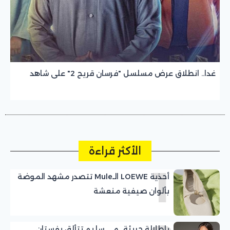
غدا.. انطلاق عرض مسلسل "فرسان قريح 2" على شاهد
الأكثر قراءة
1
أحذية LOEWE الـMule تتصدر مشهد الموضة
بألوان صيفية منعشة
بإطلالة جريئة.. مي سليم تتألق بفستان