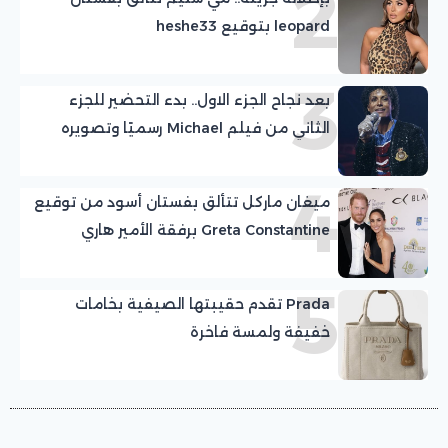
2
leopard بتوقيع heshe33
3
بعد نجاح الجزء الاول.. بدء التحضير للجزء
الثاني من فيلم Michael رسميًا وتصويره
نهاية العام الجاري
4
ميغان ماركل تتألق بفستان أسود من توقيع
Greta Constantine برفقة الأمير هاري
5
Prada تقدم حقيبتها الصيفية بخامات
خفيفة ولمسة فاخرة