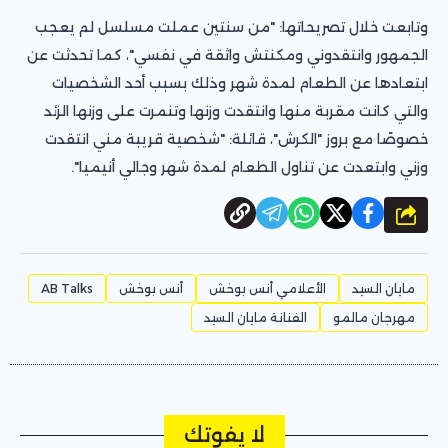
وتابعت خلال تصريحاتها: "من سنتين عملت مسلسل لم يعجب
الجمهور وانتقدوني ومكنتش واثقة في نفسي"، كما تحدثت عن
ابتعادها عن الطعام لمدة شهر وذلك بسبب أحد الشخصيات
والتي كانت مقربة منها وانتقدت وزنها وتنمرت على وزنها الزئد
خصوصًا مع بروز "الكرش"، قائلة: "شخصية قريبة مني انتقدت
وزني وابتعدت عن تناول الطعام لمدة شهر وجالي أنيميا".
شارك
مايان السيد
الأعلامي أنس بوخش
أنس بوخش
AB Talks
مهرجان مالمو
الفنانة مايان السيد
لا يفوتك