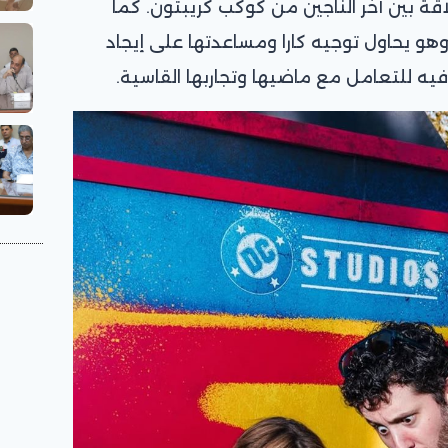
قة بين آخر الناجين من كوكب كريبتون. كما
و يحاول توجيه كارا ومساعدتها على إيجاد
يه للتعامل مع ماضيها وتجاربها القاسية.