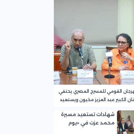
رجان القومي للمسرح المصري يحتفي
نان الكبير عبد العزيز مخيون ويستعيد
ته الرائدة في المسرح الريفي
شهادات تستعيد مسيرة
محمد عزت في «يوم
الوفاء لرموز المسرح»