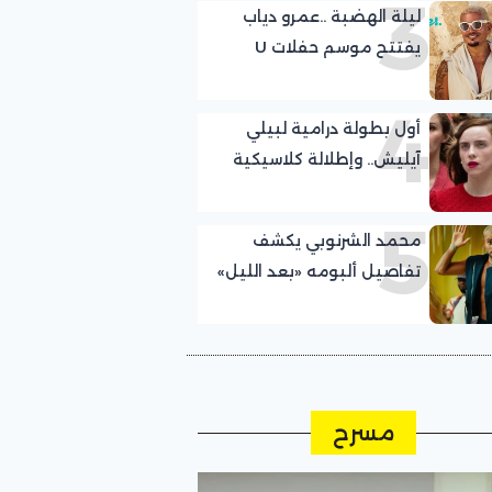
3
ليلة الهضبة ..عمرو دياب
يفتتح موسم حفلات U
Arena
4
أول بطولة درامية لبيلي
آيليش.. وإطلالة كلاسيكية
5
محمد الشرنوبي يكشف
تفاصيل ألبومه «بعد الليل»
مسرح