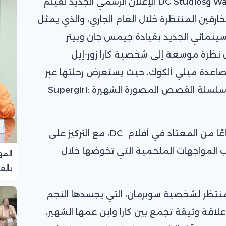
أطلقت شركتا Warner Bros. Pictures وDC Studios الإعلان الرسمي الجديد لفيلم
أبطال الخارقين المنتظرة خلال العام الجاري، والذي يمثل
 رئيسية في بناء عالم DC السينمائي الجديد بقيادة جيمس جان وبيتر
ل نظرة موسعة إلى شخصية كارا زور-إيل
لصاعدة ميلي ألكوك، حيث يستعرض رحلتها عبر
الفضاء في مغامرة مستوحاة من سلسلة القصص المصورة الشهيرة Supergirl:
ويكشف الإعلان عن عالم أكثر اتساعًا من المعتاد في أفلام DC، مع التركيز على
ب المواجهات الملحمية التي تخوضها خلال
المه
بالف
تجرب
المنتظر لشخصية سوبرمان، التي يجسدها النجم
اقة وثيقة تجمع بين كارا وابن عمها الشهير،