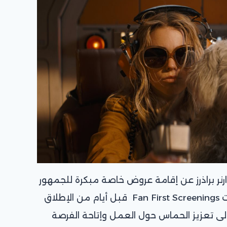
ارنر براذرز عن إقامة عروض خاصة مبكرة للجمهور
في الولايات المتحدة ضمن فعاليات Fan First Screenings قبل أيام من الإطلاق
ى تعزيز الحماس حول العمل وإتاحة الفرصة