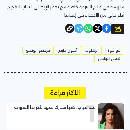
ملهمة في عالم السرعة خاصة مع تحفز الإيطالي الشاب لتقديم
أداء خالي من الأخطاء في إسبانيا.
شارك
فورمولا 1
برشلونة
أستون مارتن
فرناندو ألونسو
كيمي أنتونيلي
الأكثر قراءة
1
بعد غياب.. صبا مبارك تعود للدراما السورية