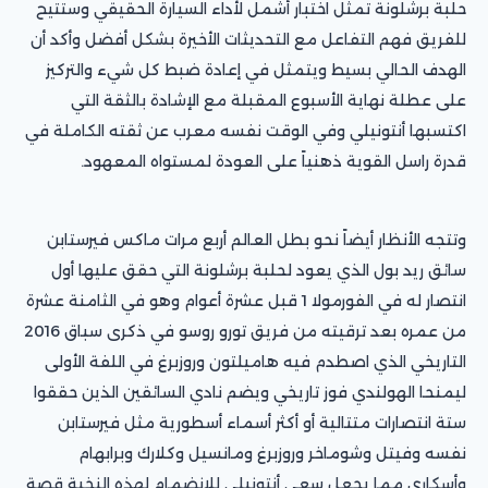
حلبة برشلونة تمثل اختبار أشمل لأداء السيارة الحقيقي وستتيح
للفريق فهم التفاعل مع التحديثات الأخيرة بشكل أفضل وأكد أن
الهدف الحالي بسيط ويتمثل في إعادة ضبط كل شيء والتركيز
على عطلة نهاية الأسبوع المقبلة مع الإشادة بالثقة التي
اكتسبها أنتونيلي وفي الوقت نفسه معرب عن ثقته الكاملة في
قدرة راسل القوية ذهنياً على العودة لمستواه المعهود.
وتتجه الأنظار أيضاً نحو بطل العالم أربع مرات ماكس فيرستابن
سائق ريد بول الذي يعود لحلبة برشلونة التي حقق عليها أول
انتصار له في الفورمولا 1 قبل عشرة أعوام وهو في الثامنة عشرة
من عمره بعد ترقيته من فريق تورو روسو في ذكرى سباق 2016
التاريخي الذي اصطدم فيه هاميلتون وروزبرغ في اللفة الأولى
ليمنحا الهولندي فوز تاريخي ويضم نادي السائقين الذين حققوا
ستة انتصارات متتالية أو أكثر أسماء أسطورية مثل فيرستابن
نفسه وفيتل وشوماخر وروزبرغ ومانسيل وكلارك وبرابهام
وأسكاري مما يجعل سعي أنتونيلي للانضمام لهذه النخبة قصة