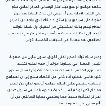
سائقه فرناندو ألونسو حيث احتل الإسباني المركز الحادي عشر
على الحلبة الإمارة قبل أن يرتقي إلى مراكز النقاط بعد فرض
عقوبة على سيرغيو بيريز سائق كاديلاك الذي تراجع من المركز
العاشر ليحرم بذلك المكسيكي من تحقيق أول نقطة للوافد
الجديد إلى البطولة بينما صعد أستون مارتن عن قاع ترتيب فرق
الصانعين بعد معاناة في السباقات الخمسة الأولى.
وحذر مايك كراك المدير الفني لفريق أستون مارتن من صعوبة
التحدي المقبل في برشلونة مؤكد أن هذه الحلبة تكشف
المستوى الحقيقي للسيارات بعد التحديثات وأن السباق سيكون
اختبار قاسي يتطلب أداء خالي من الأخطاء مشير إلى أن الجماهير
الإسبانية ستدعم بطلي العالم فرناندو ألونسو البالغ من العمر
44 عام لكن الواقع الفني قد يضعه وزميله لانس سترول ضمن
المراكز المتأخرة مجدداً مما يستدعي حماية السائقين من أي
تأثير سلبي على معنوياتهما.