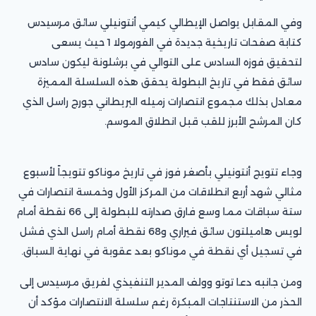
وفي المقابل يواصل الإيطالي كيمي أنتونيلي سائق مرسيدس
كتابة صفحات تاريخية جديدة في الفورمولا 1 حيث يسعى
لتحقيق فوزه السادس على التوالي في برشلونة ليكون سادس
سائق فقط في تاريخ البطولة يحقق هذه السلسلة المميزة
معادل بذلك مجموع انتصارات زميله البريطاني جورج راسل الذي
كان المرشح الأبرز للقب قبل انطلاق الموسم.
وجاء تتويج أنتونيلي بأصغر فوز في تاريخ موناكو تتويجاً لأسبوع
مثالي شهد أربع انطلاقات من المركز الأول وخمسة انتصارات في
ستة سباقات مما وسع فارق صدارته للبطولة إلى 66 نقطة أمام
لويس هاميلتون سائق فيراري و68 نقطة أمام راسل الذي فشل
في تسجيل أي نقطة في موناكو بعد عقوبة في نهاية السباق.
ومن جانبه دعا توتو وولف المدير التنفيذي لفريق مرسيدس إلى
الحذر من الاستنتاجات المبكرة رغم سلسلة الانتصارات مؤكد أن