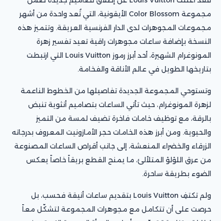
مجموعة Color Blossom الأيقونية، التي تُعد واحدة من أشهر
مجموعات المجوهرات لدى الدار الفرنسية العريقة. وتتميز هذه
النسخة بإضافة ساعات مجوهرات راقية تعيد تفسير زهرة
المونوغرام الشهيرة، أحد أبرز رموز Louis Vuitton التي ارتبطت
بتاريخها الطويل في عالم الأناقة والفخامة.
وتستوحي المجموعة الجديدة تفاصيلها من الخطوط الناعمة
لزهرة المونوغرام، حيث تأتي الساعات بتصاميم أنثوية تنبض
بالرقة، مع توظيف خامات فاخرة تضيف لمسة من التميز
والحيوية. ومن أبرز هذه الخامات حجر الأمازونيت المعروف بدرجاته
الزرقاء والخضراء المنعشة، إلى جانب أقراص الساعات المصنوعة
من عرق اللؤلؤ المتلألئ، ما يمنح القطع بريقاً خاصاً يعكس
الضوء بطريقة ساحرة.
ولم تكتفِ Louis Vuitton بتقديم ساعات أنيقة فحسب، بل
حرصت على أن تتكامل مع مجوهرات المجموعة لتشكّل معاً