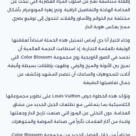
إطلالة متناسقة تعبّر عن أسلوب المرأة العصرية التي تبحث عن
الفخامة الهادئة والتفاصيل الراقية. وتبرز زهرة المونوغرام بأشكال
مختلفة عبر الخواتم والأساور والقلائد، لتتحول إلى توقيع بصري
مميز يعكس هوية الدار.
وجاء اختيار آنا دي أرماس لتمثيل هذه الحملة امتداداً لعلاقتها
الوثيقة بالعلامة التجارية، إذ استطاعت النجمة العالمية أن
تجسد في الصور الترويجية روح مجموعة Color Blossom، التي
تمزج بين الأنوثة والمرح والرقي. وظهرت بإطلالات بسيطة وأنيقة،
أتاحت للمجوهرات والساعات أن تتصدر المشهد وتكشف عن
جمال تفاصيلها الدقيقة.
وتؤكد هذه الخطوة حرص Louis Vuitton على تطوير مجموعاتها
الكلاسيكية بما يتماشى مع تطلعات الجيل الجديد من عشاق
الفخامة، دون التخلي عن الرموز التي صنعت تاريخ الدار وجعلتها
واحدة من أكثر العلامات تأثيراً في صناعة الموضة والمجوهرات.
وختاماً من خلال الفصل الجديد من مجموعة Color Blossom،