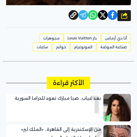
شارك
آنا دي أرماس
دار Louis Vuitton
مجوهرات
صناعة الموضة
المونوغرام
خواتم
ساعات
الأكثر قراءة
1
بعد غياب.. صبا مبارك تعود للدراما السورية
2
من الإسكندرية إلى القاهرة.. «الملك لير»