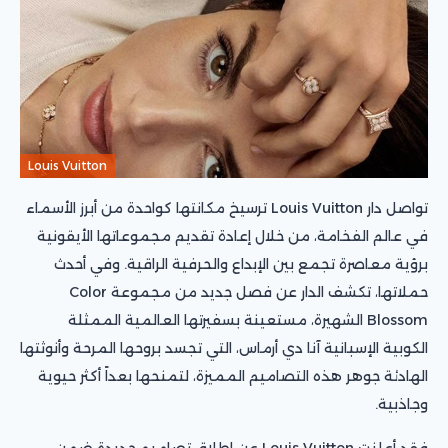
Louis Vuitton
تواصل دار Louis Vuitton ترسيخ مكانتها كواحدة من أبرز الأسماء
في عالم الفخامة، من خلال إعادة تقديم مجموعاتها الأيقونية
برؤية معاصرة تجمع بين الإبداع والحرفية الراقية. وفي أحدث
حملاتها، تكشف الدار عن فصل جديد من مجموعة Color
Blossom الشهيرة، مستعينة بسفيرتها العالمية الممثلة
الكوبية الإسبانية آنا دي أرماس، التي تجسد بروحها المرحة وأنوثتها
الهادئة جوهر هذه التصاميم المميزة، لتمنحها بعداً أكثر حيوية
وجاذبية.
فقد أعلنت Louis Vuitton عن إطلاق تصاميم جديدة ضمن