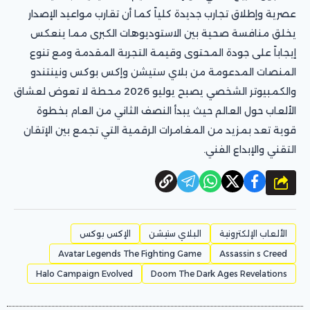
عصرية وإطلاق تجارب جديدة كلياً كما أن تقارب مواعيد الإصدار
يخلق منافسة صحية بين الاستوديوهات الكبرى مما ينعكس
إيجاباً على جودة المحتوى وقيمة التجربة المقدمة ومع تنوع
المنصات المدعومة من بلاي ستيشن وإكس بوكس ونينتندو
والكمبيوتر الشخصي يصبح يوليو 2026 محطة لا تعوض لعشاق
الألعاب حول العالم حيث يبدأ النصف الثاني من العام بخطوة
قوية تعد بمزيد من المغامرات الرقمية التي تجمع بين الإتقان
التقني والإبداع الفني.
شارك
الألعاب الإلكترونية
البلاي ستيشن
الإكس بوكس
Avatar Legends The Fighting Game
Assassin s Creed
Halo Campaign Evolved
Doom The Dark Ages Revelations