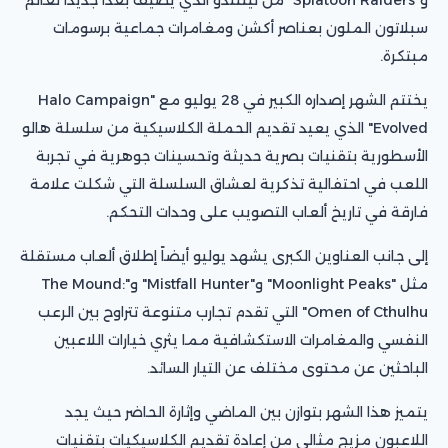
سبلاتون الملون بعناصر أكشن ومغامرات جماعية برسومات
مبتكرة.
يختتم الشهر إصداره الكبير في 28 يوليو مع "Halo Campaign
Evolved" الذي يعيد تقديم الحملة الكلاسيكية من سلسلة هالو
الأسطورية بتقنيات بصرية حديثة وتحسينات جوهرية في تجربة
اللعب في احتفالية تذكرية لعشاق السلسلة التي شكلت علامة
فارقة في تاريخ ألعاب التصويب على وحدات التحكم.
إلى جانب العناوين الكبرى يشهد يوليو أيضاً إطلاق ألعاب مستقلة
مثل "Moonlight Peaks" و"Mistfall Hunter" و"The Mound:
Omen of Cthulhu" التي تقدم تجارب متنوعة تتراوح بين الرعب
النفسي والمغامرات الاستكشافية مما يثري خيارات اللاعبين
الباحثين عن محتوى مختلف عن التيار السائد.
يتميز هذا الشهر بتوازن بين الماضي وإثارة الحاضر حيث يجد
اللاعبون مزيج مثالي من إعادة تقديم الكلاسيكيات بتقنيات