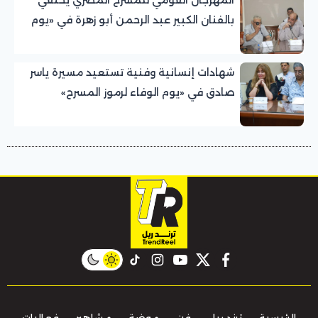
بالفنان الكبير عبد الرحمن أبو زهرة في «يوم
الوفاء لرموز المسرح»
شهادات إنسانية وفنية تستعيد مسيرة ياسر
صادق في «يوم الوفاء لرموز المسرح»
بالمهرجان القومي للمسرح المصري
instagram
tiktok
youtube
twitter
facebook
الرئيسية
ترند ريل
فن
موضة
مشاهير
فعاليات