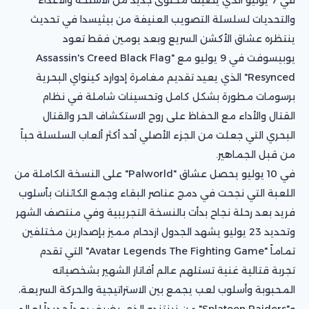
والتحديات لسلسلة التصويب العنيفة من بيثيسدا في تحديث
ينتظره عشاق الأكشن السريع وبعد يومين فقط تعود
يوبيسوفت في 9 يوليو مع "Assassin's Creed Black Flag
Resynced" الذي يعيد تقديم مغامرة إدوارد كينواي البحرية
برسومات مطورة بشكل كامل وتحسينات شاملة في نظام
القتال والأداء مع الحفاظ على روح الاستكشاف الحر والقتال
البحري التي جعلت من الجزء الأصلي أحد أكثر ألعاب السلسلة حباً
من قبل الجماهير.
في 10 يوليو يحصل عشاق "Palworld" على النسخة الكاملة من
اللعبة التي نجحت في دمج عناصر البقاء وجمع الكائنات بأسلوب
فريد بعد رحلة نجاح بدأت بالنسخة التجريبية وفي منتصف الشهر
وتحديد 23 يوليو يشهد الجدول ازدحام مميز بإصدارين مختلفين
تماماً "Avatar Legends The Fighting Game" التي تقدم
تجربة قتالية غنية تستلهم عالم أفاتار الشهير بشخصياته
المحبوبة وأسلوب لعب يجمع بين الاستراتيجية والحركة السريعة،
و"Splatoon Raiders" من نينتندو الذي يضيف بعداً جديداً لعالم