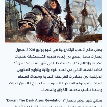
يدخل عالم الألعاب الإلكترونية في شهر يوليو 2026 بجدول
إصدارات حافل يجمع بين إعادة تقديم الكلاسيكيات بتقنيات
عصرية وإطلاق تجارب جديدة كلياً في شهر يعد بواحد من أكثر
فترات النصف الثاني من العام تنوع وإثارة وتتراوح العناوين
المرتقبة بين مغامرات القراصنة البحرية ومعارك الفضاء
الملحمية وعوالم الفانتازيا الآسيوية مما يمنح اللاعبين خيارات
واسعة تناسب مختلف الأذواق والمنصات.
يفتتح شهر يوليو بإصدار "Doom The Dark Ages Revelations"
في 7 يوليو الذي يضيف محتوى جديد من الأسلحة والأعداء