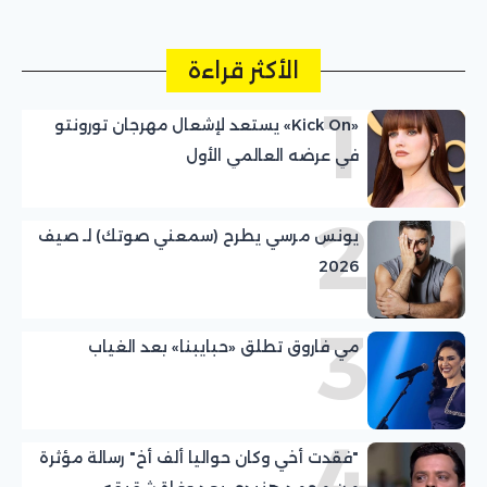
الأكثر قراءة
1
«Kick On» يستعد لإشعال مهرجان تورونتو
في عرضه العالمي الأول
2
يونس مرسي يطرح (سمعني صوتك) لـ صيف
2026
3
مي فاروق تطلق «حبايبنا» بعد الغياب
4
"فقدت أخي وكان حواليا ألف أخ" رسالة مؤثرة