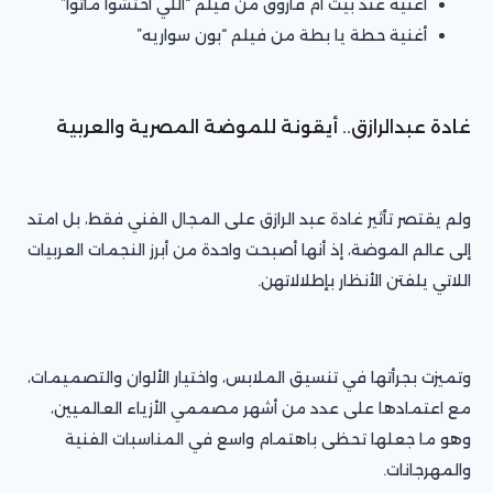
أغنية عند بيت أم فاروق من فيلم “اللي اختشوا ماتوا”
أغنية حطة يا بطة من فيلم “بون سواريه”
غادة عبدالرازق.. أيقونة للموضة المصرية والعربية
ولم يقتصر تأثير غادة عبد الرازق على المجال الفني فقط، بل امتد
إلى عالم الموضة، إذ أنها أصبحت واحدة من أبرز النجمات العربيات
اللاتي يلفتن الأنظار بإطلالاتهن.
وتميزت بجرأتها في تنسيق الملابس، واختيار الألوان والتصميمات،
مع اعتمادها على عدد من أشهر مصممي الأزياء العالميين،
وهو ما جعلها تحظى باهتمام واسع في المناسبات الفنية
والمهرجانات.