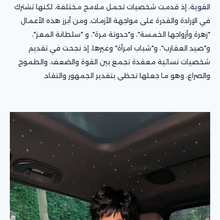
القوية، إذ قدمت شخصيات تحمل ملامح مختلفة، لكنها تشترك
في الإرادة والقدرة على مواجهة الأزمات، ومن أبرز هذه الأعمال
"زهرة وأزواجها الخمسة"، و"حدوتة مرة"، و "سلطانة المعز"،
و"صيد العقارب"، و"شباب امرأة" وغيرها، إذ نجحت في تقديم
شخصيات نسائية معقدة تجمع بين القوة والضعف، والطموح
والصراع، وهو ما جعلها تحظى بتقدير الجمهور والنقاد.