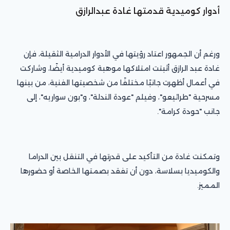
أدوار كوميدية قدمتها غادة عبدالرازق
ورغم أن الجمهور اعتاد رؤيتها في الأدوار الدرامية الثقيلة، فإن
غادة عبد الرازق أثبتت امتلاكها موهبة كوميدية أيضًا، وشاركت
في أعمال أظهرت جانبًا مختلفًا من شخصيتها الفنية، من بينها
مسرحية "طرائيعو"، وفيلم "عودة الندلة"، و"بون سواريه"، إلى
جانب "حودة كرامة".
وتمكنت غادة من التأكيد على قدرتها في التنقل بين الدراما
والكوميديا بسلاسة، دون أن تفقد بصمتها الخاصة أو حضورها
المميز.