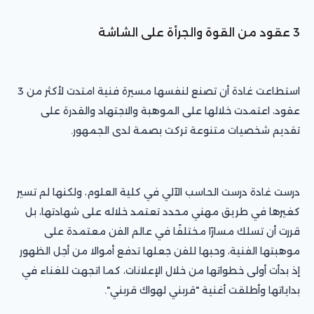
3 عقود من القوة والجرأة على الشاشة
استطاعت غادة أن تصنع لنفسها مسيرة فنية امتدت لأكثر من 3
عقود، اعتمدت خلالها على الموهبة والاجتهاد والقدرة على
تقديم شخصيات متنوعة تركت بصمة لدى الجمهور.
درست غادة درست الحاسب الآلي في كلية العلوم، ولكنها لم تسير
كغيرها في طريق مهني محدد تعتمد خلاله على شهادتها، بل
قررت أن تسلك مسارًا مختلفًا في عالم الفن معتمدة على
موهبتها الفنية، وحبها للفن جعلها تدفع أموالا من أجل الظهور
إذ بدأت أولى خطواتها من خلال الإعلانات، كما اتجهت للغناء في
بداياتها وأطلقت أغنية "قربني لهواك قربني".