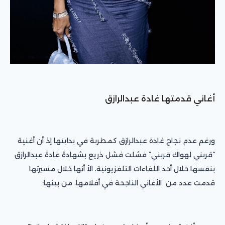
أغاني قدمتها غادة عبدالرازق
ورغم عدم نجاح غادة عبدالرازق كمطربة في بدايتها إذ أن أغنية
“قربني لهواك قربني” فشلت فشل ذريع بشهادة غادة عبدالرازق
بنفسها خلال أحد اللقاءات التلفزيونية، الأ أنها خلال مسيرتها
قدمت عدد من الأغاني الناجحة في أفلامها، من بينها: