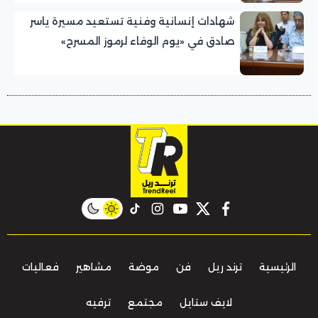
شهادات إنسانية وفنية تستعيد مسيرة ياسر
صادق في «يوم الوفاء لرموز المسرح»
بالمهرجان القومي للمسرح المصري
instagram
tiktok
youtube
twitter
facebook
الرئيسية
ترند ريل
فن
موضة
مشاهير
فعاليات
لايف ستايل
مجتمع
ترفيه