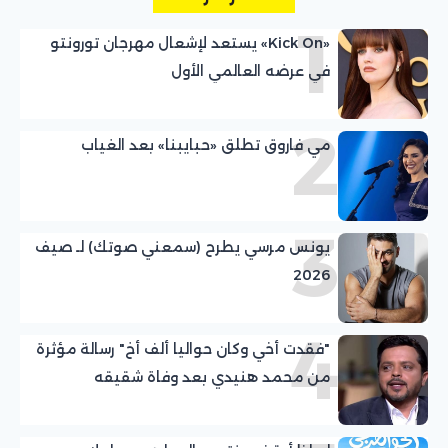
1
«Kick On» يستعد لإشعال مهرجان تورونتو
في عرضه العالمي الأول
2
مي فاروق تطلق «حبايبنا» بعد الغياب
3
يونس مرسي يطرح (سمعني صوتك) لـ صيف
2026
4
"فقدت أخي وكان حواليا ألف أخ" رسالة مؤثرة
من محمد هنيدي بعد وفاة شقيقه