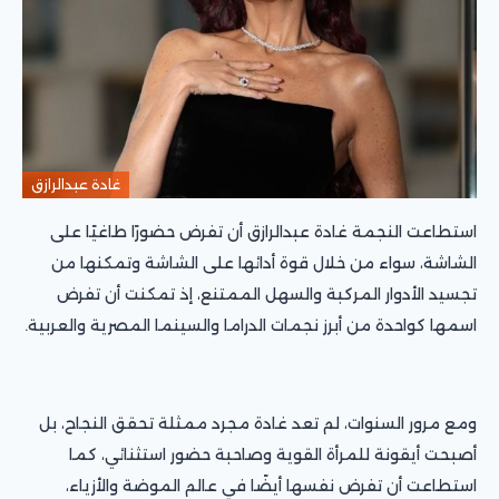
غادة عبدالرازق
استطاعت النجمة غادة عبدالرازق أن تفرض حضورًا طاغيًا على
الشاشة، سواء من خلال قوة أدائها على الشاشة وتمكنها من
تجسيد الأدوار المركبة والسهل الممتنع، إذ تمكنت أن تفرض
اسمها كواحدة من أبرز نجمات الدراما والسينما المصرية والعربية.
ومع مرور السنوات، لم تعد غادة مجرد ممثلة تحقق النجاح، بل
أصبحت أيقونة للمرأة القوية وصاحبة حضور استثنائي، كما
استطاعت أن تفرض نفسها أيضًا في عالم الموضة والأزياء،