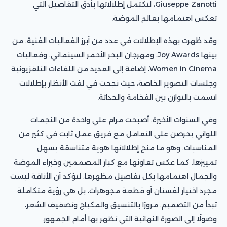
Giuseppe Zanotti، لتكتمل إطلالاتها بأدق التفاصيل التي
تعكس اهتمامها بعالم الموضة.
وقد ظهرت بهذه الإطلالات في عدد من أبرز الفعاليات الفنية، من
بينها Joy Awards، ومهرجان البحر الأحمر السينمائي، وفعاليات
Women in Cinema، إضافة إلى العديد من اللقاءات التلفزيونية
وجلسات التصوير الخاصة، حيث نجحت في لفت الأنظار بإطلالات
اتسمت بالتوازن بين الفخامة والحداثة.
وفي السنوات الأخيرة، أصبحت مرام علي واحدة من النجمات
اللواتي يحرصن على التعامل مع فريق عمل ثابت في كثير من
المناسبات، وهو ما منح إطلالاتها هوية متناسقة يسهل
تمييزها. كما عكس تعاونها مع كبار المصممين وخبراء الموضة
والجمال اهتمامها بكل تفاصيل مظهرها، لتؤكد أن الأناقة ليست
مجرد اختيار لفستان أو قطعة مجوهرات، بل هي رؤية متكاملة
تبدأ من التصميم، مرورًا بالتنسيق والمكياج وتصفيف الشعر،
وصولًا إلى الصورة النهائية التي تظهر بها أمام الجمهور.