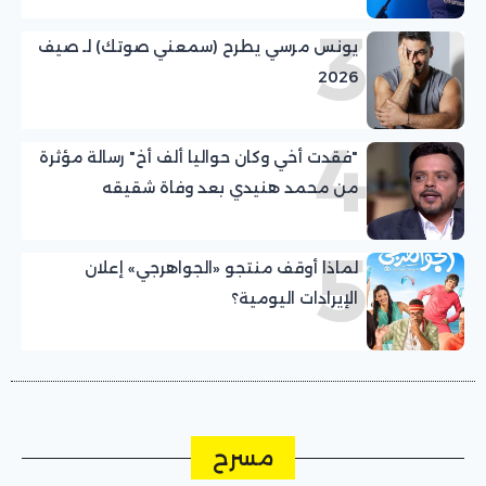
3
يونس مرسي يطرح (سمعني صوتك) لـ صيف
2026
4
"فقدت أخي وكان حواليا ألف أخ" رسالة مؤثرة
من محمد هنيدي بعد وفاة شقيقه
5
لماذا أوقف منتجو «الجواهرجي» إعلان
الإيرادات اليومية؟
مسرح