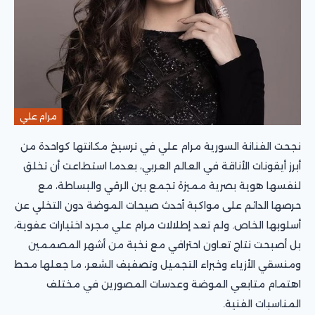
مرام علي
نجحت الفنانة السورية مرام علي في ترسيخ مكانتها كواحدة من
أبرز أيقونات الأناقة في العالم العربي، بعدما استطاعت أن تخلق
لنفسها هوية بصرية مميزة تجمع بين الرقي والبساطة، مع
حرصها الدائم على مواكبة أحدث صيحات الموضة دون التخلي عن
أسلوبها الخاص. ولم تعد إطلالات مرام علي مجرد اختيارات عفوية،
بل أصبحت نتاج تعاون احترافي مع نخبة من أشهر المصممين
ومنسقي الأزياء وخبراء التجميل وتصفيف الشعر، ما جعلها محط
اهتمام متابعي الموضة وعدسات المصورين في مختلف
المناسبات الفنية.