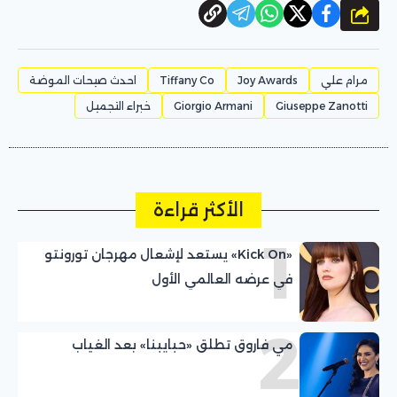
شارك
مرام علي
Joy Awards
Tiffany Co
احدث صيحات الموضة
Giuseppe Zanotti
Giorgio Armani
خبراء التجميل
الأكثر قراءة
1
«Kick On» يستعد لإشعال مهرجان تورونتو
في عرضه العالمي الأول
2
مي فاروق تطلق «حبايبنا» بعد الغياب