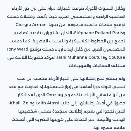
وخلال السنوات الأخيرة، تنوعت اختيارات مرام علي بين دور الأزياء
العالمية الراقية والمصممين العرب، حيث تألقت بإطلالات حملت
توقيع علامات عالمية مرموقة، من بينها Giorgio Armani
وStéphane Rolland Paris، اللذان يشتهران بتقديم تصاميم
تجمع بين الخطوط الكلاسيكية واللمسات العصرية. كما دعمت
المصممين العرب من خلال ارتداء أزياء حملت توقيع Tony Ward
Couture وHani Muhanna Couture، لتؤكد حضورها اللافت في
مختلف الفعاليات والمهرجانات.
ولم يقتصر تميز إطلالاتها على اختيار الأزياء فحسب، بل لعب
تنسيق اللوك دورًا أساسيًا في إبراز شخصيتها، إذ تعاونت مع عدد
من أبرز منسقي الأزياء، يتقدمهم Omziag الذي يُعد الأكثر
حضورًا في أحدث إطلالاتها، إلى جانب Laith Atassi وKhalil Zein،
الذين نجحوا في تقديم إطلالات متجددة تعكس شخصيتها
الهادئة والأنيقة، مع الحفاظ على هويتها البصرية التي أصبحت
علامة مميزة لها.