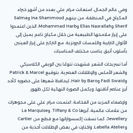
وفي عالم الجمال، استعانت مرام علي بعدد من أشهر خبراء
المكياج في المنطقة، من بينهم Ina Shammoud وSalma
Sherif وElias Nasrallah وMohammad Harb، الذين اعتمدوا
على إبراز ملامحها الطبيعية من خلال مكياج ناعم يميل إلى
الألوان الترابية واللمسات البرونزية، مع التركيز على إبراز العينين
بأسلوب أنيق يناسب مختلف المناسبات.
أما تسريحات الشعر، فشهدت تنوعًا بين الويفي الكلاسيكي
والشعر الأملس والإطلالات العصرية، بتوقيع Patrick & Marcel
وFadi Swaid وHair by Baro، ليحافظ شعرها على حضوره كأحد
أبرز عناصر أناقتها، ويكمل الصورة النهائية لكل ظهور.
ولإضفاء المزيد من الفخامة، اعتمدت مرام علي على مجوهرات
من علامات عالمية، أبرزها Tiffany & Co. وLa Marquise
Jewellery، كما نسقت إكسسواراتها مع قطع من Cartier
وLabella Atelier، واختارت في بعض الإطلالات أحذية من