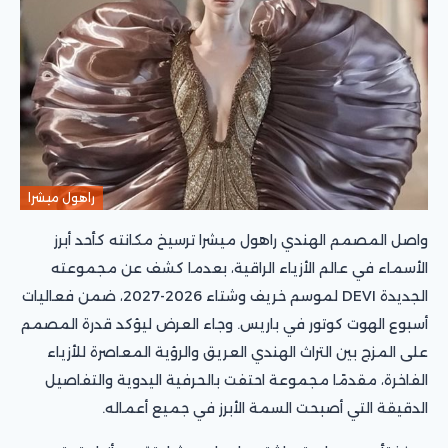
راهول ميشرا
واصل المصمم الهندي راهول ميشرا ترسيخ مكانته كأحد أبرز
الأسماء في عالم الأزياء الراقية، بعدما كشف عن مجموعته
الجديدة DEVI لموسم خريف وشتاء 2026-2027، ضمن فعاليات
أسبوع الهوت كوتور في باريس. وجاء العرض ليؤكد قدرة المصمم
على المزج بين التراث الهندي العريق والرؤية المعاصرة للأزياء
الفاخرة، مقدمًا مجموعة احتفت بالحرفية اليدوية والتفاصيل
الدقيقة التي أصبحت السمة الأبرز في جميع أعماله.