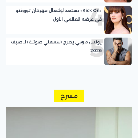
4
«Kick On» يستعد لإشعال مهرجان تورونتو
في عرضه العالمي الأول
5
يونس مرسي يطرح (سمعني صوتك) لـ صيف
2026
مسرح