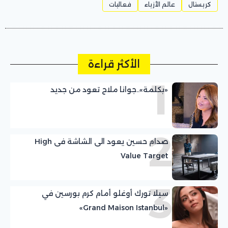
كريستال
عالم الأزياء
فعاليات
الأكثر قراءة
1
«بكلمة»..جوانا ملاح تعود من جديد
2
صدام حسين يعود الى الشاشة فى High
Value Target
3
سيلا تورك أوغلو أمام كرم بورسين في
«Grand Maison Istanbul»