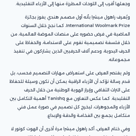
وجعلها أقرب إلى اللوحات المطرزة منها إلى الأزياء التقليدية.
ويُعرف راهول ميشرا بأنه أول مصمم هندي يفوز بجائزة
International Woolmark Prize، كما نجح خلال السنوات
الماضية في فرض حضوره على منصات الموضة العالمية، من
خلال فلسفة تصميمية تقوم على الاستدامة، والحفاظ على
الحرف اليدوية، ودعم آلاف الحرفيين الذين يشاركون في تنفيذ
مجموعاته.
ولم يقتصر العرض على استعراض مهارات التصميم فحسب، بل
قدم رسالة تؤكد أن الأزياء الراقية يمكن أن تكون وسيلة للحفاظ
على التراث الثقافي وإبراز الهوية الوطنية من خلال الحرف
التقليدية. كما عكس التعاون مع Tanishq أهمية التكامل بين
الأزياء والمجوهرات، ليخرج كل تصميم في صورة عمل فني
متكامل يجمع بين الفخامة والدقة والإبداع.
وفي ختام العرض، أكد راهول ميشرا مرة أخرى أن الهوت كوتور لا