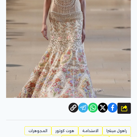
شارك
راهول ميشرا
الاستدامة
هوت كوتور
المجوهرات