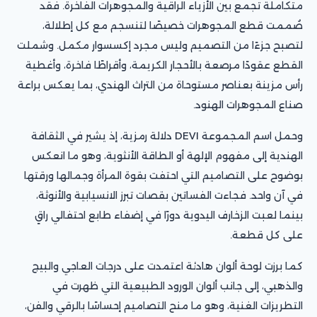
متكاملة تجمع بين الأزياء الراقية والمجوهرات الفاخرة. فقد
صُممت قطع المجوهرات خصيصًا لتنسجم مع كل إطلالة،
لتصبح جزءًا من التصميم وليس مجرد إكسسوار مكمل. وشملت
القطع عقودًا مرصعة بالأحجار الكريمة، وأقراطًا فاخرة، وأغطية
رأس مزينة بعناصر مستوحاة من التراث الهندي، بما يعكس براعة
صناع المجوهرات الهنود.
وحمل اسم المجموعة DEVI دلالة رمزية، إذ يشير في الثقافة
الهندية إلى مفهوم الإلهة أو الطاقة الأنثوية، وهو ما انعكس
بوضوح على التصاميم التي احتفت بقوة المرأة وجمالها ورقتها
في آن واحد. فجاءت الفساتين بقصات تبرز الانسيابية والأنوثة،
بينما لعبت الزخارف اليدوية دورًا في إضفاء طابع احتفالي راقٍ
على كل قطعة.
كما برزت لوحة ألوان هادئة اعتمدت على درجات العاجي والبيج
والذهبي، إلى جانب ألوان الورود الطبيعية التي ظهرت في
التطريزات الغنية، وهو ما منح التصاميم إحساسًا بالرقي والفن،