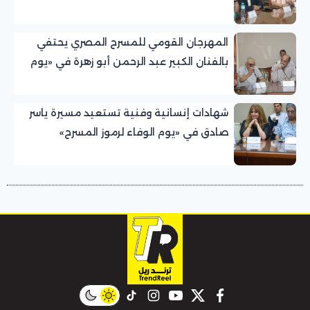
للمسرح المصري
المهرجان القومي للمسرح المصري يحتفي
بالفنان الكبير عبد الرحمن أبو زهرة في «يوم
الوفاء لرموز المسرح»
شهادات إنسانية وفنية تستعيد مسيرة ياسر
صادق في «يوم الوفاء لرموز المسرح»
بالمهرجان القومي للمسرح المصري
instagram
tiktok
youtube
twitter
facebook