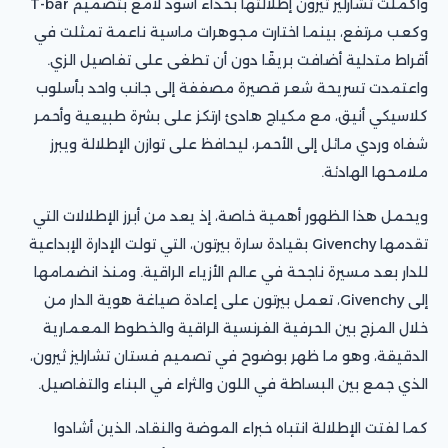
وأكملت تشارليز ثيرون إطلالتها بحذاء أسود لامع بتصميم T-bar
وكعب مرتفع، بينما اختارت مجوهرات ماسية ناعمة تمثلت في
أقراط متدلية أضافت بريقًا دون أن تطغى على تفاصيل الزي.
واعتمدت تسريحة شعر قصيرة مصففة إلى جانب واحد بأسلوب
كلاسيكي أنيق، مع مكياج هادئ ارتكز على بشرة طبيعية وأحمر
شفاه وردي مائل إلى الأحمر، ليحافظ على توازن الإطلالة ويبرز
ملامحها الهادئة.
ويحمل هذا الظهور أهمية خاصة، إذ يعد من أبرز الإطلالات التي
تقدمها Givenchy بقيادة سارة بيرتون، التي تولت الإدارة الإبداعية
للدار بعد مسيرة ناجحة في عالم الأزياء الراقية. ومنذ انضمامها
إلى Givenchy، تعمل بيرتون على إعادة صياغة هوية الدار من
خلال المزج بين الحرفية الفرنسية الراقية والخطوط المعمارية
الدقيقة، وهو ما ظهر بوضوح في تصميم فستان تشارليز ثيرون،
الذي جمع بين البساطة في اللون والثراء في البناء والتفاصيل.
كما لفتت الإطلالة انتباه خبراء الموضة والنقاد، الذين أشادوا