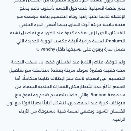
تميز بقصة انسيابية تلتف حول الجسم بأسلوب ناعم يمنح
الإطلالة طابعًا نحتيًا راقيًا. وجاء التصميم بياقة مرتفعة مع
فتحة جانبية جريئة أبرزت الساق، بينما أضفى الجزء الخلفي
للفستان، الذي تزين بعقدة كبيرة عند الظهر مع تفاصيل تشبه
الـPeplum، لمسة درامية أنيقة عكست الهوية الجديدة التي
تعمل سارة بيرتون على ترسيخها داخل Givenchy.
ولم تتوقف عناصر التميز عند الفستان فقط، بل نسقت النجمة
معه حقيبة صغيرة سوداء مزينة بعقدة متناسقة مع تفاصيل
التصميم، في انسجام لافت منح الإطلالة طابعًا متكاملًا. أما
العنصر الأكثر جذبًا للأنظار فكان القفازات الجلدية البيضاء من
مجموعة Bonbon، والتي جاءت بتصميم ضخم ومنفوخ مع
فيونكات كبيرة عند المعصمين، لتشكل تباينًا بصريًا قويًا مع لون
الفستان الأسود، وتضفي لمسة فنية مستوحاة من الأزياء
الراقية.