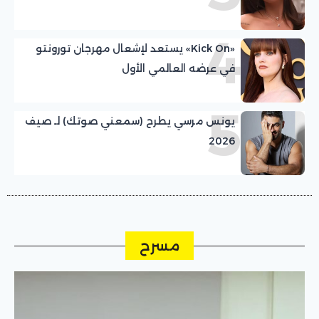
4
«Kick On» يستعد لإشعال مهرجان تورونتو
في عرضه العالمي الأول
5
يونس مرسي يطرح (سمعني صوتك) لـ صيف
2026
مسرح