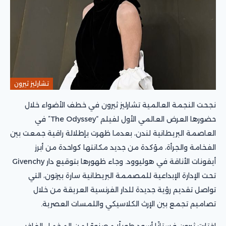
تشارليز ثيرون
نجحت النجمة العالمية تشارليز ثيرون في خطف الأضواء خلال
حضورها العرض العالمي الأول لفيلم “The Odyssey” في
العاصمة البريطانية لندن، بعدما ظهرت بإطلالة راقية جمعت بين
الفخامة والجرأة، مؤكدة من جديد مكانتها كواحدة من أبرز
أيقونات الأناقة في هوليوود. وجاء ظهورها بتوقيع دار Givenchy
تحت الإدارة الإبداعية للمصممة البريطانية سارة بيرتون، التي
تواصل تقديم رؤية جديدة للدار الفرنسية العريقة من خلال
تصاميم تجمع بين الإرث الكلاسيكي واللمسات العصرية.
اختارت ثيرون فستانًا أسود طويلًا مصنوعًا من المخمل الفاخر،