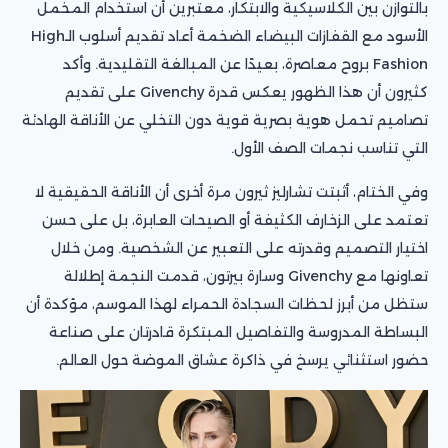
بالتوازن بين الكلاسيكية والابتكار، معتبرين أن استخدام المخمل
الأسود مع القفازات البيضاء الضخمة أعاد تقديم أسلوب الـHigh
Fashion بروح معاصرة، بعيدًا عن المبالغة التقليدية. وأكد
كثيرون أن هذا الظهور يعكس قدرة Givenchy على تقديم
تصاميم تحمل هوية بصرية قوية دون التخلي عن الأناقة الهادئة
التي تناسب نجمات الصف الأول.
وفي الختام، أثبتت تشارليز ثيرون مرة أخرى أن الأناقة الحقيقية لا
تعتمد على الزخارف الكثيفة أو الصيحات العابرة، بل على حسن
اختيار التصميم وقدرته على التعبير عن الشخصية. ومن خلال
تعاونها مع Givenchy وسارة بيرتون، قدمت النجمة إطلالة
ستظل من أبرز لحظات السجادة الحمراء لهذا الموسم، مؤكدة أن
البساطة المدروسة والتفاصيل المبتكرة قادرتان على صناعة
حضور استثنائي يرسخ في ذاكرة عشاق الموضة حول العالم.