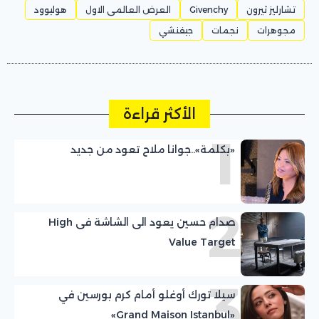
تشارليز ثيرون
Givenchy
العرض العالمى الاول
هوليوود
مجوهرات
نجمات
جيفنشي
الأكثر قراءة
1
«بكلمة»..جوانا ملاح تعود من جديد
2
صدام حسين يعود الى الشاشة فى High
Value Target
3
سيلا تورك أوغلو أمام كرم بورسين في
«Grand Maison Istanbul»