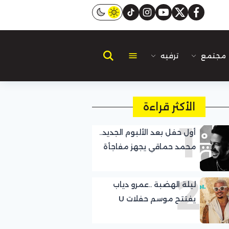
instagram
tiktok
youtube
twitter
facebook
مجتمع
ترفيه
الأكثر قراءة
1
أول حفل بعد الألبوم الجديد..
محمد حماقي يجهز مفاجأة
لجمهوره
2
ليلة الهضبة ..عمرو دياب
يفتتح موسم حفلات U
Arena