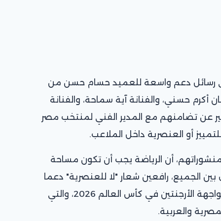
ي رسائل دعم واسعة للعميد حسام حسن من
 أكرم حسني، والفنانة آية سماحة، والفنانة
بير عن تضامنهم مع المدير الفني لمنتخب مصر
مييز أو العنصرية داخل الملاعب.
ومنشوراتهم، أن الرياضة يجب أن تكون مساحة
 بين الجميع، رافعين شعار "لا للعنصرية" دعما
للرسالة التي وجهها العميد خلال مواجهة الأرجنتين في كأس العالم 2026، والتي
صرية والعربية.