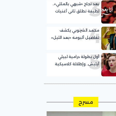
3
بعد نجاح «شبهي بالمللي»..
لطيفة تطلق ثاني أغنيات
ألبومها الجديد
4
محمد الشرنوبي يكشف
تفاصيل ألبومه «بعد الليل»
5
أول بطولة درامية لبيلي
آيليش.. وإطلالة كلاسيكية
مسرح