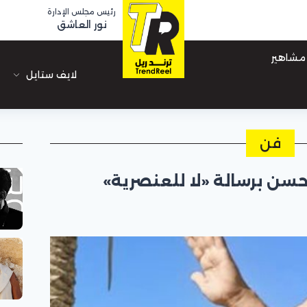
رئيس مجلس الإدارة
نور العاشق
مشاهير
لايف ستايل
فن
سن برسالة «لا للعنصرية»