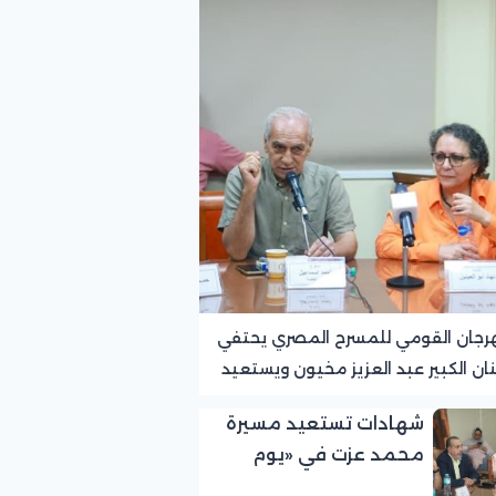
رجان القومي للمسرح المصري يحتفي
نان الكبير عبد العزيز مخيون ويستعيد
ته الرائدة في المسرح الريفي
شهادات تستعيد مسيرة
محمد عزت في «يوم
الوفاء لرموز المسرح»