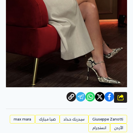
شارك
Giuseppe Zanotti
سيدريك حداد
صبا مبارك
max mara
الأردن
انستجرام