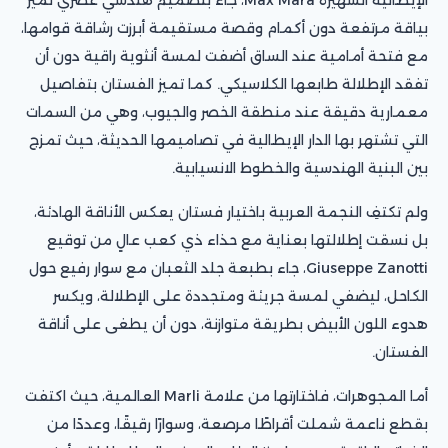
بياقة مرتفعة دون أكمام وقصة مستقيمة أبرزت رشاقة قوامها،
مع فتحة أمامية عند الساق أضفت لمسة أنثوية راقية دون أن
تفقد الإطلالة طابعها الكلاسيكي. كما تميز الفستان بتفاصيل
معمارية دقيقة عند منطقة الخصر والجيوب، وهي من السمات
التي تشتهر بها الدار الإيطالية في تصاميمها الحديثة، حيث تمزج
بين البنية الهندسية والخطوط الانسيابية.
ولم تكتفِ النجمة العربية باختيار فستان يعكس الأناقة الهادئة،
بل نسقت إطلالتها بعناية مع حذاء ذي كعب عالٍ من توقيع
Giuseppe Zanotti، جاء بطبعة جلد الثعبان مع سوار رفيع حول
الكاحل، ليضفي لمسة جريئة ومتجددة على الإطلالة، ويكسر
هدوء اللون الأبيض بطريقة متوازنة، دون أن يطغى على أناقة
الفستان.
أما المجوهرات، فاختارتها من علامة Marli العالمية، حيث اكتفت
بقطع ناعمة شملت أقراطًا مرصعة، وسوارًا رقيقًا، وعددًا من