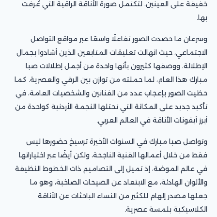
خفيفة على العينين، لتكتمل صورة الأناقة الراقية التي عُرفت
بها.
وسرعان ما حصدت الصور تفاعلًا واسعًا عبر مواقع التواصل
الاجتماعي، حيث انهالت تعليقات المتابعين الذين أشادوا بجمال
الإطلالة، ووصفها كثيرون بأنها واحدة من أجمل إطلالات صبا
مبارك هذا العام، لما حملته من توازن بين الرقي والعصرية. كما
حظيت الصور بإعجاب عدد من الفنانين والشخصيات العامة، في
تأكيد جديد على المكانة التي تحتلها النجمة الأردنية كواحدة من
أبرز أيقونات الأناقة في العالم العربي.
وتواصل صبا مبارك في السنوات الأخيرة ترسيخ حضورها ليس
فقط من خلال أعمالها الفنية الناجحة، ولكن أيضًا عبر اختياراتها
في عالم الموضة، إذ تميل إلى التصاميم ذات الخطوط النظيفة
والألوان الهادئة، مع الابتعاد عن الصيحات الصاخبة، وهو ما
جعلها مصدر إلهام للكثير من النساء الباحثات عن الأناقة
الكلاسيكية بلمسة عصرية.