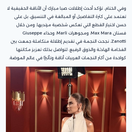
وفي الختام، تؤكد أحدث إطلالات صبا مبارك أن الأناقة الحقيقية لا
تعتمد على كثرة التفاصيل أو المبالغة في التنسيق، بل على
حسن اختيار القطع التي تعكس شخصية مرتديها. ومن خلال
فستان Max Mara، ومجوهرات Marli، وحذاء Giuseppe
Zanotti، نجحت النجمة في تقديم إطلالة متكاملة جمعت بين
الفخامة الهادئة والذوق الرفيع، لتواصل بذلك تعزيز مكانتها
كواحدة من أكثر النجمات العربيات أناقة وتأثيرًا في عالم الموضة.