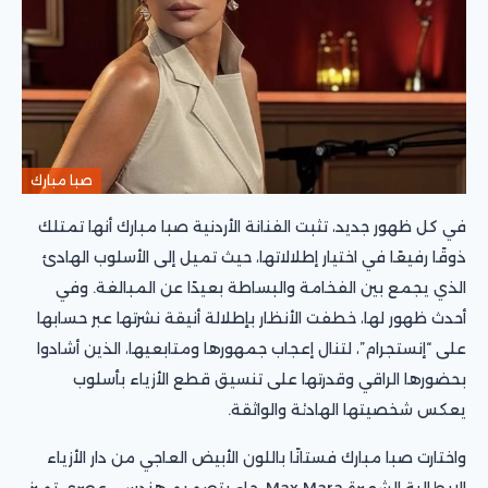
صبا مبارك
في كل ظهور جديد، تثبت الفنانة الأردنية صبا مبارك أنها تمتلك
ذوقًا رفيعًا في اختيار إطلالاتها، حيث تميل إلى الأسلوب الهادئ
الذي يجمع بين الفخامة والبساطة بعيدًا عن المبالغة. وفي
أحدث ظهور لها، خطفت الأنظار بإطلالة أنيقة نشرتها عبر حسابها
على “إنستجرام”، لتنال إعجاب جمهورها ومتابعيها، الذين أشادوا
بحضورها الراقي وقدرتها على تنسيق قطع الأزياء بأسلوب
يعكس شخصيتها الهادئة والواثقة.
واختارت صبا مبارك فستانًا باللون الأبيض العاجي من دار الأزياء
الإيطالية الشهيرة Max Mara، جاء بتصميم هندسي عصري تميز