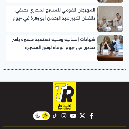
المهرجان القومي للمسرح المصري يحتفي
بالفنان الكبير عبد الرحمن أبو زهرة في «يوم
الوفاء لرموز المسرح»
شهادات إنسانية وفنية تستعيد مسيرة ياسر
صادق في «يوم الوفاء لرموز المسرح»
بالمهرجان القومي للمسرح المصري
instagram
tiktok
youtube
twitter
facebook