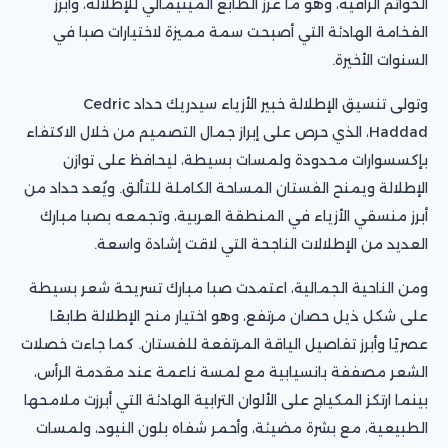
الخواتم الراقية، وهو ما عزز الطابع المينيمالي للإطلالة، وأبرز
الفخامة الهادئة التي أصبحت سمة مميزة لاختيارات صبا في
السنوات الأخيرة.
وتولى تنسيق الإطلالة خبير الأزياء سيدريك حداد Cedric
Haddad، الذي حرص على إبراز جمال التصميم من خلال الاكتفاء
بإكسسوارات محدودة ولمسات بسيطة، ليحافظ على توازن
الإطلالة ويمنح الفستان المساحة الكاملة للتألق. ويُعد حداد من
أبرز منسقي الأزياء في المنطقة العربية، وتجمعه بصبا مبارك
العديد من الإطلالات الناجحة التي لاقت إشادة واسعة.
ومن الناحية الجمالية، اعتمدت صبا مبارك تسريحة شعر بسيطة
على شكل ذيل حصان مرتفع، وهو اختيار منح الإطلالة طابعًا
عصريًا وأبرز تفاصيل الياقة المرتفعة للفستان. كما جاءت خصلات
الشعر مصففة بانسيابية مع لمسة ناعمة عند مقدمة الرأس،
بينما ارتكز المكياج على الألوان الترابية الهادئة التي أبرزت ملامحها
الطبيعية، مع بشرة مضيئة، وأحمر شفاه بلون النيود، ولمسات