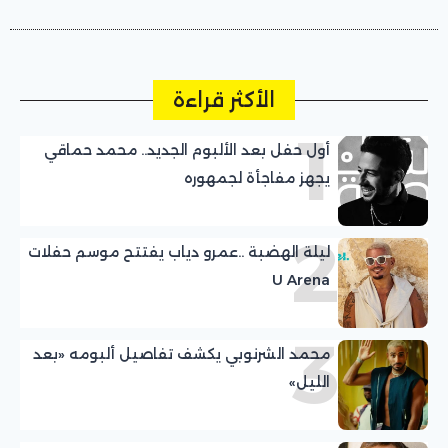
الأكثر قراءة
1
أول حفل بعد الألبوم الجديد.. محمد حماقي
يجهز مفاجأة لجمهوره
2
ليلة الهضبة ..عمرو دياب يفتتح موسم حفلات
U Arena
3
محمد الشرنوبي يكشف تفاصيل ألبومه «بعد
الليل»