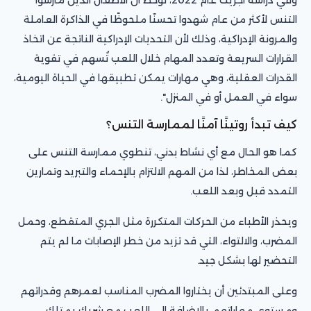
التنس لأكثر من عام شهدوا تحسنًا ملحوظًا في الذاكرة العاملة
والمرونة الإدراكية، وذلك لأن التحديات الإدراكية الناتجة عن اتخاذ
القرارات السريعة وتعدد المهام خلال اللعب تُسهم في تقوية
القدرات العقلية، وهي مهارات يمكن تطبيقها في الحياة اليومية،
سواء في العمل أو في المنزل".
كيف تبدأ روتينًا آمنًا لممارسة التنس؟
كما هو الحال مع أي نشاط بدني، تنطوي ممارسة التنس على
بعض المخاطر، لذا من المهم الالتزام بالإحماء والتبريد وتمارين
التمدد قبل وبعد اللعب.
ويحذر الأطباء من الحركات المتكررة مثل الجري المتقطع، وحمل
المضرب، والالتواء، التي قد تزيد من خطر الإصابات ما لم يتم
التحضير لها بشكل جيد.
وعلى المبتدئين أن يختاروا المضرب المناسب لعمرهم وقدراتهم
ومستوى مهاراتهم، بالإضافة إلى اللعب مع شريك يمتلك