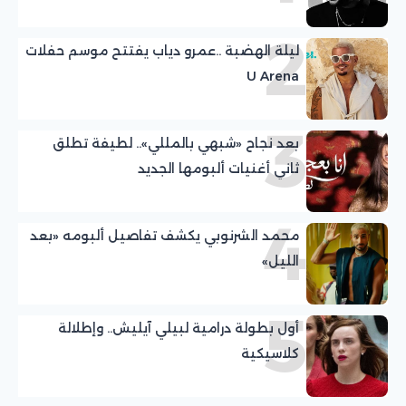
2
ليلة الهضبة ..عمرو دياب يفتتح موسم حفلات
U Arena
3
بعد نجاح «شبهي بالمللي».. لطيفة تطلق
ثاني أغنيات ألبومها الجديد
4
محمد الشرنوبي يكشف تفاصيل ألبومه «بعد
الليل»
5
أول بطولة درامية لبيلي آيليش.. وإطلالة
كلاسيكية