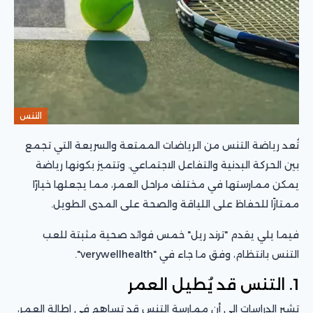
التنس
تُعد رياضة التنس من الرياضات الممتعة والسريعة التي تجمع
بين الحركة البدنية والتفاعل الاجتماعي. وتتميز بكونها رياضة
يمكن ممارستها في مختلف مراحل العمر، مما يجعلها خيارًا
ممتازًا للحفاظ على اللياقة والصحة على المدى الطويل.
فيما يلي يقدم "ترند ريل" خمس فوائد صحية مثبتة للعب
التنس بانتظام، وفق ما جاء في "verywellhealth".
1. التنس قد يُطيل العمر
تشير الدراسات إلى أن ممارسة التنس قد تساهم في إطالة العمر،