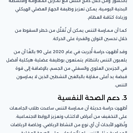
بالكسور. ومن خلال دمج التنس مع تمارين المقاومة والأنشطة
البدنية اليومية، يمكن تعزيز وظيفة الجهاز العضلي الهيكلي
وزيادة كثافة العظام.
كما أن ممارسة التنس يمكن أن تُقلّل من خطر السقوط من
خلال تحسين التوازن والقدرة على الحركة.
وقد أظهرت دراسة أُجريت في عام 2020 على 90 بالغًا أن من
يلعبون التنس بانتظام يتمتعون بوظيفة عضلية هيكلية أفضل
في الجزءين العلوي والسفلي من الجسم، بالإضافة إلى قوة
قبضة يد أعلى مقارنة بالبالغين النشطين الذين لا يمارسون
التنس.
3. دعم الصحة النفسية
أظهرت دراسة حديثة أن ممارسة التنس ساعدت طلاب الجامعات
على التخفيف من أعراض الاكتئاب وتعزيز الروابط الاجتماعية.
وتُظهر الأبحاث أن أي نوع من النشاط الرياضي، وخاصة الرياضات
الجماعية مثل التنس، له تأثير إيجابي على الصحة العقلية.