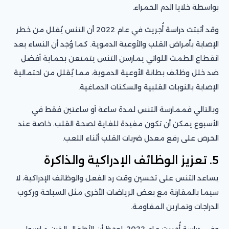
بواسطة خلايا الدم الحمراء.
وقد أثبتت دراسة أُجريت في عام 2022 أن التنس يُقلل من خطر
الإصابة بأمراض القلب والأوعية الدموية. كما وُجد أن النساء بعد
انقطاع الطمث اللواتي يمارسن التنس يتمتعن بحماية أفضل
ضد خلل وظائف بطانة الأوعية الدموية، مما يُقلل من احتمالية
الإصابة بالنوبات القلبية والسكتات الدماغية.
وبالتالي فممارسة التنس لمدة ساعة أو ساعتين فقط في
الأسبوع يمكن أن تكون مفيدة للغاية لصحة القلب، خاصة عند
الحرص على رفع معدل ضربات القلب أثناء اللعب.
5. تعزيز الوظائف الإدراكية والذاكرة
يساعد التنس على تحسين وقت رد الفعل والوظائف الإدراكية، لا
سيما بالمقارنة مع بعض الرياضات الأخرى مثل السباحة وركوب
الدراجات وتمارين المقاومة.
وفي دراسة أُجريت عام 2022، لوحظ أن الأطفال الذين مارسوا