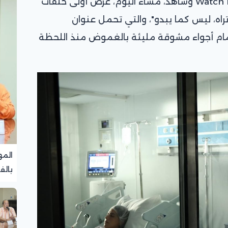
بدأت شبكة قنوات dmc ومنصتا Watch It وشاهد، مساء اليوم، عرض أولى حلقات
راه، ليس كما يبدو"، والتي تحمل عنوان
ام أجواء مشوقة مليئة بالغموض منذ اللحظة
المه
بالف
تجرب