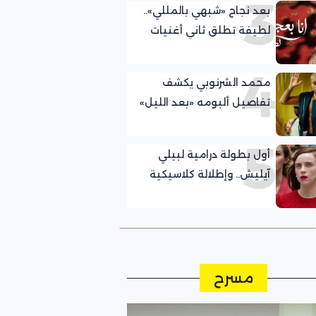
3
بعد نجاح «شبهي بالمللي»..
لطيفة تطلق ثاني أغنيات
ألبومها الجديد
4
محمد الشرنوبي يكشف
تفاصيل ألبومه «بعد الليل»
5
أول بطولة درامية لبيلي
آيليش.. وإطلالة كلاسيكية
مسرح