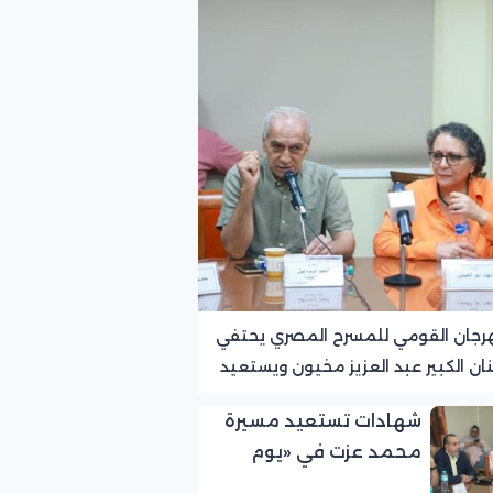
رجان القومي للمسرح المصري يحتفي
نان الكبير عبد العزيز مخيون ويستعيد
ته الرائدة في المسرح الريفي
شهادات تستعيد مسيرة
محمد عزت في «يوم
الوفاء لرموز المسرح»