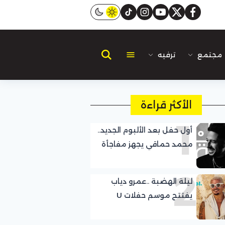
instagram
tiktok
youtube
twitter
facebook
مجتمع
ترفيه
الأكثر قراءة
1
أول حفل بعد الألبوم الجديد..
محمد حماقي يجهز مفاجأة
لجمهوره
2
ليلة الهضبة ..عمرو دياب
يفتتح موسم حفلات U
Arena