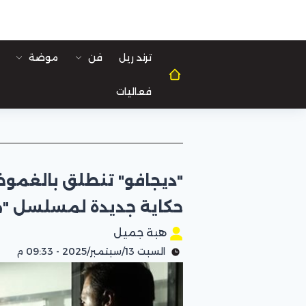
ترند ريل
فن
موضة
فعاليات
"ديجافو" تنطلق بالغموض
حكاية جديدة لمسلسل "ما 
هبة جميل
السبت 13/سبتمبر/2025 - 09:33 م