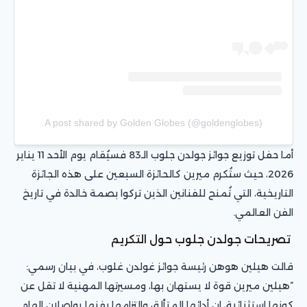
A post shared by Golden Globes (@goldenglobes)
أما حفل توزيع جوائز جولدن جلوب الـ83 فسيُقام يوم الأحد 11 يناير
2026، حيث ستُكرم ميرين كالحائزة السبعين على هذه الجائزة
التاريخية، التي تُمنح للفنانين الذين تركوا بصمة خالدة في تاريخ
الفن العالمي.
تصريحات جولدن جلوب حول التكريم
قالت هيلين هوهن رئيسة جوائز غولدن غلوب، في بيان رسمي:
“هيلين ميرين قوة لا يستهان بها، ومسيرتها المهنية لا تقل عن
كونها استثنائية، إن أدائها المتألق والتزامها بفنها يواصلان إلهام