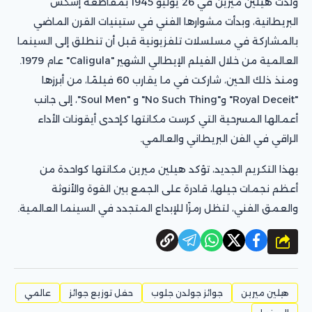
وُلدت هيلين ميرين في 26 يوليو 1945 بمقاطعة إسكس
البريطانية، وبدأت مشوارها الفني في ستينيات القرن الماضي
بالمشاركة في مسلسلات تلفزيونية قبل أن تنطلق إلى السينما
العالمية من خلال الفيلم الإيطالي الشهير "Caligula" عام 1979.
ومنذ ذلك الحين، شاركت في ما يقارب 60 فيلمًا، من أبرزها
"Royal Deceit" و"No Such Thing" و "Soul Men"، إلى جانب
أعمالها المسرحية التي كرست مكانتها كإحدى أيقونات الأداء
الراقي في الفن البريطاني والعالمي.
بهذا التكريم الجديد، تؤكد هيلين ميرين مكانتها كواحدة من
أعظم نجمات جيلها، قادرة على الجمع بين القوة والأنوثة
والعمق الفني، لتظل رمزًا للإبداع المتجدد في السينما العالمية.
شارك
هيلين ميرين
جوائز جولدن جلوب
حفل توزيع جوائز
عالمي