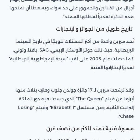
أجيال من الفنانين والجمهور على حد سواء، ويسعدنا أن نمنحها
هذه الجائزة تقديراً لعطائها الممتد”.
تاريخ طويل من الجوائز والإنجازات
تُعد ميرين واحدة من أكثر الممثلات تتويجًا في تاريخ السينما
البريطانية، حيث نالت جوائز الأوسكار، الإيمي، SAG، بافتا، وتوني،
كما حصلت عام 2003 على لقب "سيدة الإمبراطورية البريطانية"
تقديرًا لإنجازاتها الفنية.
وقد ترشحت ميرين لـ 17 جائزة جولدن جلوب وفازت بثلاث منها،
أبرزها عن فيلم "The Queen" الذي جسدت فيه دور الملكة
إليزابيث الثانية، وعن مسلسل "Elizabeth I" وفيلم "Losing
Chase".
مسيرة فنية تمتد لأكثر من نصف قرن