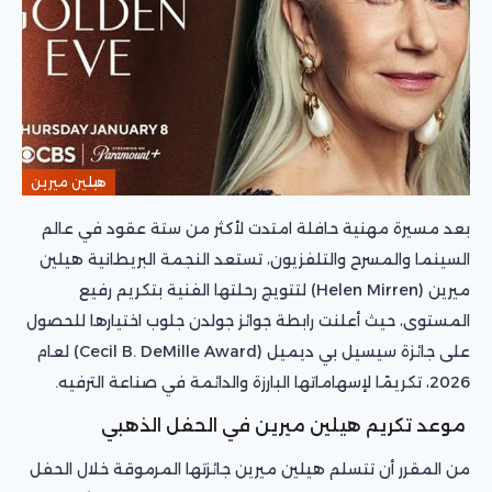
هيلين ميرين
بعد مسيرة مهنية حافلة امتدت لأكثر من ستة عقود في عالم
السينما والمسرح والتلفزيون، تستعد النجمة البريطانية هيلين
ميرين (Helen Mirren) لتتويج رحلتها الفنية بتكريم رفيع
المستوى، حيث أعلنت رابطة جوائز جولدن جلوب اختيارها للحصول
على جائزة سيسيل بي ديميل (Cecil B. DeMille Award) لعام
2026، تكريمًا لإسهاماتها البارزة والدائمة في صناعة الترفيه.
موعد تكريم هيلين ميرين في الحفل الذهبي
من المقرر أن تتسلم هيلين ميرين جائزتها المرموقة خلال الحفل