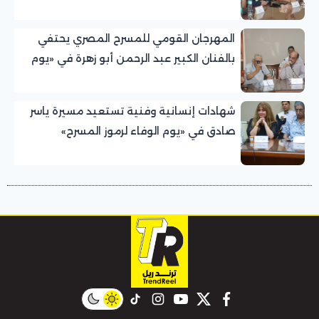
للمسرح المصري
المهرجان القومي للمسرح المصري يحتفي
بالفنان الكبير عبد الرحمن أبو زهرة في «يوم
الوفاء لرموز المسرح»
شهادات إنسانية وفنية تستعيد مسيرة ياسر
صادق في «يوم الوفاء لرموز المسرح»
بالمهرجان القومي للمسرح المصري
instagram
tiktok
youtube
twitter
facebook