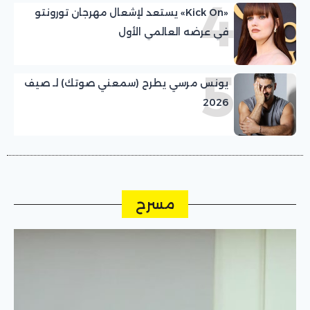
4
«Kick On» يستعد لإشعال مهرجان تورونتو
في عرضه العالمي الأول
5
يونس مرسي يطرح (سمعني صوتك) لـ صيف
2026
مسرح