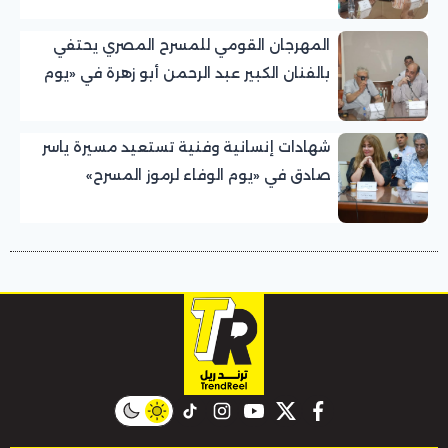
المهرجان القومي للمسرح المصري يحتفي
بالفنان الكبير عبد الرحمن أبو زهرة في «يوم
الوفاء لرموز المسرح»
شهادات إنسانية وفنية تستعيد مسيرة ياسر
صادق في «يوم الوفاء لرموز المسرح»
بالمهرجان القومي للمسرح المصري
instagram
tiktok
youtube
twitter
facebook