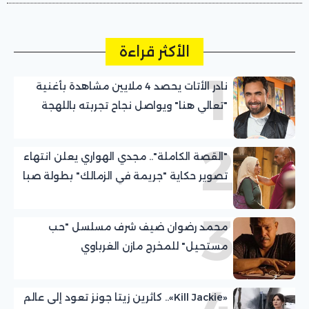
الأكثر قراءة
1
نادر الأتات يحصد 4 ملايين مشاهدة بأغنية
"تعالي هنا" ويواصل نجاح تجربته باللهجة
المصرية
2
"القصة الكاملة".. مجدي الهواري يعلن انتهاء
تصوير حكاية "جريمة في الزمالك" بطولة صبا
مبارك
3
محمد رضوان ضيف شرف مسلسل "حب
مستحيل" للمخرج مازن الغرباوي
«Kill Jackie».. كاثرين زيتا جونز تعود إلى عالم