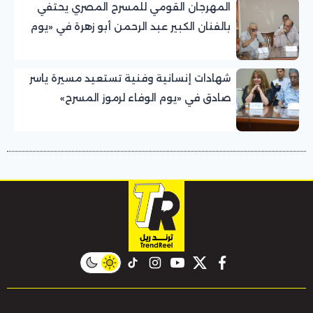
المهرجان القومي للمسرح المصري يحتفي
بالفنان الكبير عبد الرحمن أبو زهرة في «يوم
الوفاء لرموز المسرح»
شهادات إنسانية وفنية تستعيد مسيرة ياسر
صادق في «يوم الوفاء لرموز المسرح»
بالمهرجان القومي للمسرح المصري
instagram
tiktok
youtube
twitter
facebook