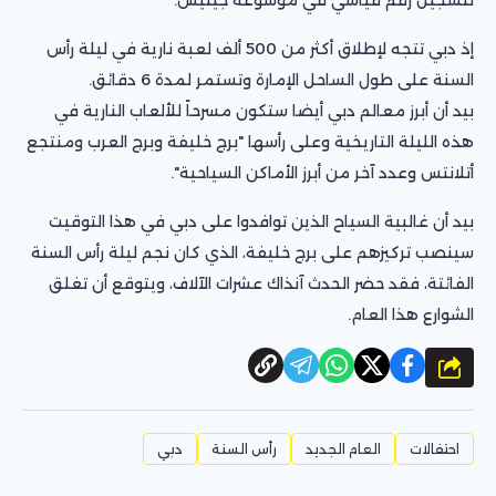
إذ دبي تتجه لإطلاق أكثر من 500 ألف لعبة نارية في ليلة رأس
السنة على طول الساحل الإمارة وتستمر لمدة 6 دقائق.
بيد أن أبرز معالم دبي أيضا ستكون مسرحاً للألعاب النارية في
هذه الليلة التاريخية وعلى رأسها "برج خليفة وبرج العرب ومنتجع
أتلانتس وعدد آخر من أبرز الأماكن السياحية".
بيد أن غالبية السياح الذين توافدوا على دبي في هذا التوقيت
سينصب تركيزهم على برج خليفة، الذي كان نجم ليلة رأس السنة
الفائتة، فقد حضر الحدث آنذاك عشرات الآلاف، ويتوقع أن تغلق
الشوارع هذا العام.
شارك
احتفالات
العام الجديد
رأس السنة
دبي