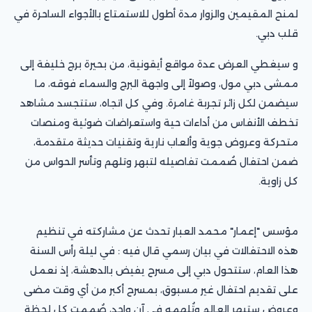
لمنح المقيمين والزوار مدة أطول للاستمتاع بالأجواء الساحرة في
قلب دبي.
و سيغطي العرض عدة مواقع أيقونية، من بحيرة برج خليفة إلى
ممشى دبي مول، وصولاً إلى واجهة البرج والسماء فوقه، ما
سيضمن لكل زائر تجربة غامرة. وفي كل اتجاه، ستتجسد مشاهد
تخطف الأنفاس من أداءات حية واستعراضات ضوئية ومنصات
متحركة وعروض جوية وألعاب نارية وتقنيات حديثة متقدمة،
ضمن احتفال صُممت تفاصيله لتبهر وتلهم وتأسر الحواس من
كل زاوية.
مؤسس "إعمار" محمد العبار تحدث عن مشاركته في تنظيم
هذه الاحتفالات في بيان رسمي قال فيه : في ليلة رأس السنة
هذا العام، ستتحول دبي إلى مسرح يفيض بالدهشة، إذ نعمل
على تقديم احتفال غير مسبوق، بمسرح أكبر من أي وقت مضى
وعروض ستبهر العالم وتُلهمه في آن واحد، صُممت كل لحظة