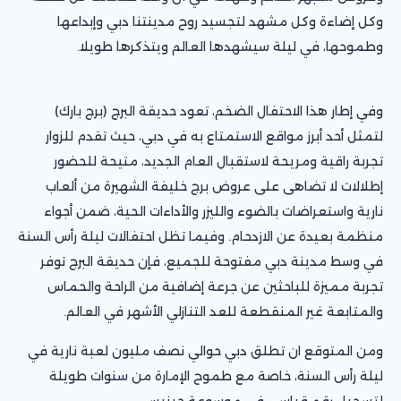
وكل إضاءة وكل مشهد لتجسيد روح مدينتنا دبي وإبداعها
وطموحها، في ليلة سيشهدها العالم ويتذكرها طويلا.
وفي إطار هذا الاحتفال الضخم، تعود حديقة البرج (برج بارك)
لتمثل أحد أبرز مواقع الاستمتاع به في دبي، حيث تقدم للزوار
تجربة راقية ومريحة لاستقبال العام الجديد، متيحة للحضور
إطلالات لا تضاهى على عروض برج خليفة الشهيرة من ألعاب
نارية واستعراضات بالضوء والليزر والأداءات الحية، ضمن أجواء
منظمة بعيدة عن الازدحام. وفيما تظل احتفالات ليلة رأس السنة
في وسط مدينة دبي مفتوحة للجميع، فإن حديقة البرج توفر
تجربة مميزة للباحثين عن جرعة إضافية من الراحة والحماس
والمتابعة غير المنقطعة للعد التنازلي الأشهر في العالم.
ومن المتوقع ان تطلق دبي حوالي نصف مليون لعبة نارية في
ليلة رأس السنة، خاصة مع طموح الإمارة من سنوات طويلة
لتسجيل رقم قياسي في موسوعة جينيس.