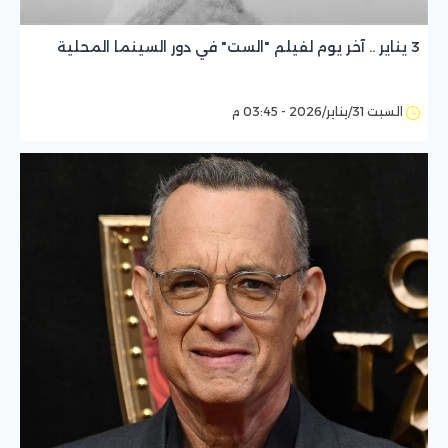
3 يناير .. آخر يوم لفيلم "الست" في دور السينما المحلية
السبت 31/يناير/2026 - 03:45 م