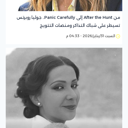
من After the Hunt إلى Panic Carefully.. جوليا روبرتس
تسيطر على شباك التذاكر ومنصات التتويج
السبت 31/يناير/2026 - 04:33 م