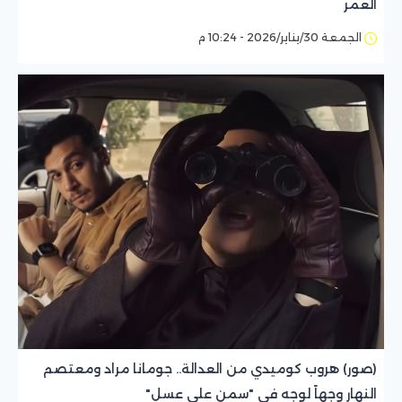
العمر
الجمعة 30/يناير/2026 - 10:24 م
(صور) هروب كوميدي من العدالة.. جومانا مراد ومعتصم
النهار وجهاً لوجه في "سمن على عسل"