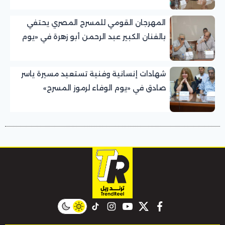
المهرجان القومي للمسرح المصري يحتفي
بالفنان الكبير عبد الرحمن أبو زهرة في «يوم
الوفاء لرموز المسرح»
شهادات إنسانية وفنية تستعيد مسيرة ياسر
صادق في «يوم الوفاء لرموز المسرح»
بالمهرجان القومي للمسرح المصري
instagram
tiktok
youtube
twitter
facebook