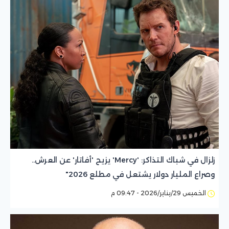
زلزال في شباك التذاكر: 'Mercy' يزيح 'أفاتار' عن العرش..
وصراع المليار دولار يشتعل في مطلع 2026"
الخميس 29/يناير/2026 - 09:47 م