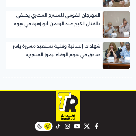
للمسرح المصري
المهرجان القومي للمسرح المصري يحتفي
بالفنان الكبير عبد الرحمن أبو زهرة في «يوم
الوفاء لرموز المسرح»
شهادات إنسانية وفنية تستعيد مسيرة ياسر
صادق في «يوم الوفاء لرموز المسرح»
بالمهرجان القومي للمسرح المصري
instagram
tiktok
youtube
twitter
facebook