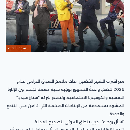
السوق الحرة
مع اقتراب الشهر الفضيل، بدأت ملامح السباق الدرامي لعام
2026 تتضح، واعدةً الجمهور بوجبة فنية دسمة تجمع بين الإثارة
النفسية والكوميديا الاجتماعية. وتتصدر شركة "ستارز ميديا"
المشهد بمجموعة من الإنتاجات الضخمة التي تراهن على التنوع
والجودة.
"اسأل روحك".. حين ينطق الموتى لتصحيح العدالة
تتجه الأنظار نحو المسلسل المصري "اسأل روحك"، الذي يبدو أنه