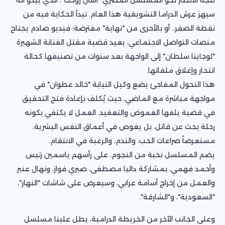
سيهز عرش الدراما التشويقية هذا العام. تبدأ الحكاية فيه من
نقطة الصفر.. أو بالأحرى من "نهاية" مفترضة؛ فيديو صادم يجتاح
منصات التواصل الاجتماعي، يعيد قضية مقتل الفنانة الشهيرة
"لوجاينا سلطان" إلى الواجهة بعد سنوات من تصنيفها كحالة
انتحار وإغلاق ملفاتها.
هذا التحول المفاجئ يضع وكيل النيابة "خالد عطوان" في
مواجهة مباشرة مع الماضي، حيث يُكلف بإعادة فتح التحقيق
في قضية يلفها الغموض والتعقيد. العمل لا يكتفي بكونه
رحلة بحث عن قاتل، بل يغوص في أعماق النفس البشرية،
مستعرضاً صراعات الحب، والندم، والرغبة في الانتقام.
يضم المسلسل نخبة من النجوم، على رأسهم ياسمين رئيس
وأحمد فهمي، بمشاركة داليا مصطفى، صبري فواز، ونهال عنبر.
والعمل من إخراج أسامة عرابي، وسيعرض على شاشات "النهار"،
"السعودية"، و"الشارقة".
وعلى الجانب الآخر من الخريطة الدرامية، يطل علينا مسلسل