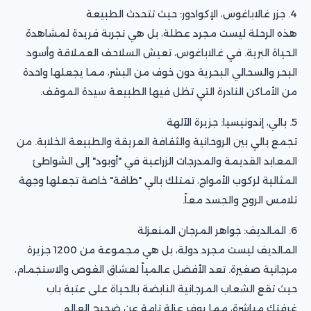
4. جزر غالاباغوس، الإكوادور: حيث تتحدث الطبيعة
هذه الرحلة ليست مجرد عطلة، بل هي تجربة فريدة لمشاهدة
الحياة البرية. في غالاباغوس، تعيش السلاحف العملاقة وأسود
البحر والسحالي البحرية دون خوف من البشر، مما يجعلها واحدة
من الأماكن النادرة التي تظل فيها الطبيعة سيدة الموقف.
5. بالي، إندونيسيا: جزيرة الآلهة
تجمع بالي بين الروحانية والثقافة العريقة والطبيعة الخلابة. من
المعابد القديمة والمدرجات الزراعية في "أوبود" إلى الشواطئ
المثالية لركوب الأمواج، تمتلك بالي "طاقة" خاصة تجعلها وجهة
تلامس الروح والجسد معاً.
6. المالديف: جواهر المرجان المنعزلة
المالديف ليست مجرد دولة، بل هي مجموعة من 1200 جزيرة
مرجانية صغيرة. تعد الأفضل عالمياً لعشاق الغوص والاستجمام،
حيث تقع الشعاب المرجانية النابضة بالحياة على عتبة باب
غرفتك مباشرة، مما يوفر عزلة تامة عن ضجيج العالم.