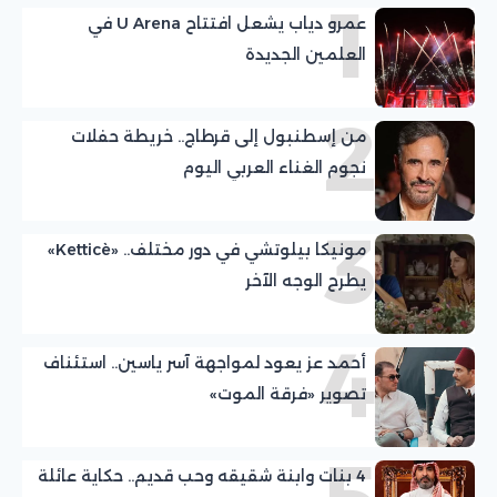
1
عمرو دياب يشعل افتتاح U Arena في
العلمين الجديدة
2
من إسطنبول إلى قرطاج.. خريطة حفلات
نجوم الغناء العربي اليوم
3
مونيكا بيلوتشي في دور مختلف.. «Ketticè»
يطرح الوجه الآخر
4
أحمد عز يعود لمواجهة آسر ياسين.. استئناف
تصوير «فرقة الموت»
4 بنات وابنة شقيقه وحب قديم.. حكاية عائلة