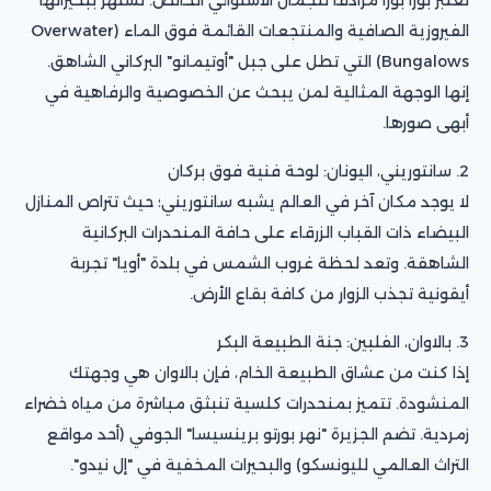
الفيروزية الصافية والمنتجعات القائمة فوق الماء (Overwater
Bungalows) التي تطل على جبل "أوتيمانو" البركاني الشاهق.
إنها الوجهة المثالية لمن يبحث عن الخصوصية والرفاهية في
أبهى صورها.
2. سانتوريني، اليونان: لوحة فنية فوق بركان
لا يوجد مكان آخر في العالم يشبه سانتوريني؛ حيث تتراص المنازل
البيضاء ذات القباب الزرقاء على حافة المنحدرات البركانية
الشاهقة. وتعد لحظة غروب الشمس في بلدة "أويا" تجربة
أيقونية تجذب الزوار من كافة بقاع الأرض.
3. بالاوان، الفلبين: جنة الطبيعة البكر
إذا كنت من عشاق الطبيعة الخام، فإن بالاوان هي وجهتك
المنشودة. تتميز بمنحدرات كلسية تنبثق مباشرة من مياه خضراء
زمردية. تضم الجزيرة "نهر بورتو برينسيسا" الجوفي (أحد مواقع
التراث العالمي لليونسكو) والبحيرات المخفية في "إل نيدو".