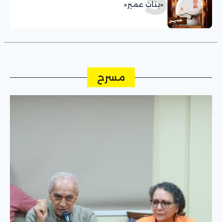
5
«بنات عمير»
مسرح