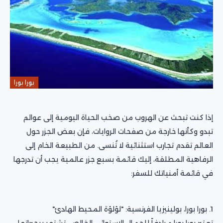
بورا بورا
إذا كنت تبحث عن الهروب من صخب الحياة اليومية إلى عوالم
تبدو وكأنها خارجة من صفحات الروايات، فإن بعض الجزر حول
العالم تقدم تجارب استثنائية لا تُنسى. من الطبيعة الخام إلى
الرفاهية المطلقة، إليك قائمة بسبع جزر عالمية يجب أن تدرجها
في قائمة أمنياتك للسفر:
1. بورا بورا، بولينيزيا الفرنسية: "لؤلؤة المحيط الهادئ"
تعتبر بورا بورا مرادفاً للجمال الاستوائي الخالص. تشتهر ببحيراتها