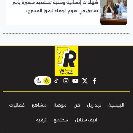
شهادات إنسانية وفنية تستعيد مسيرة ياسر
صادق في «يوم الوفاء لرموز المسرح»
بالمهرجان القومي للمسرح المصري
instagram
tiktok
youtube
twitter
facebook
الرئيسية
ترند ريل
فن
موضة
مشاهير
فعاليات
لايف ستايل
مجتمع
ترفيه