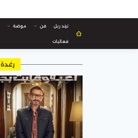
ترند ريل
فن
موضة
فعاليات
رغدة