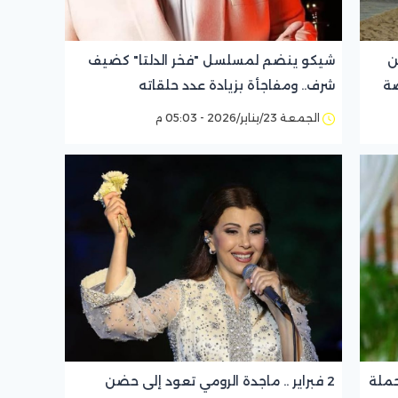
اراتية 2026: من
شيكو ينضم لمسلسل "فخر الدلتا" كضيف
صة
شرف.. ومفاجأة بزيادة عدد حلقاته
الجمعة 23/يناير/2026 - 05:03 م
حملة
2 فبراير .. ماجدة الرومي تعود إلى حضن