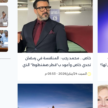
خاص .. محمد رجب : المنافسة في رمضان
لها؟
تحدي خاص وأعود ب"قطر صغنطوط" الذي
يلامس ولاد البلد
السبت 24/يناير/2026 - 05:53 م