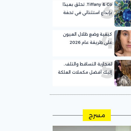
3
Tiffany & Co. تحلق بعيدًا
بإبداع استثنائي في تحفة
Legendary Bird الجديدة
4
كيفية وضع ظلال العيون
على طريقة عام 2026
5
لمحاربة التساقط والتلف..
إليك أفضل مكملات العلكة
لنمو الشعر
مسرح