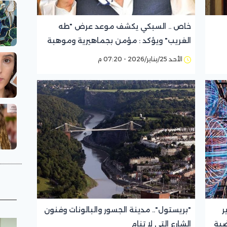
خاص .. السبكي يكشف موعد عرض "طه
الغريب" ويؤكد : مؤمن بجماهيرية وموهبة
حسن الرداد
الأحد 25/يناير/2026 - 07:20 م
ر
"بريستول".. مدينة الجسور والبالونات وفنون
ضية
الشارع التي لا تنام