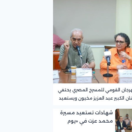
رجان القومي للمسرح المصري يحتفي
نان الكبير عبد العزيز مخيون ويستعيد
ته الرائدة في المسرح الريفي
شهادات تستعيد مسيرة
محمد عزت في «يوم
الوفاء لرموز المسرح»