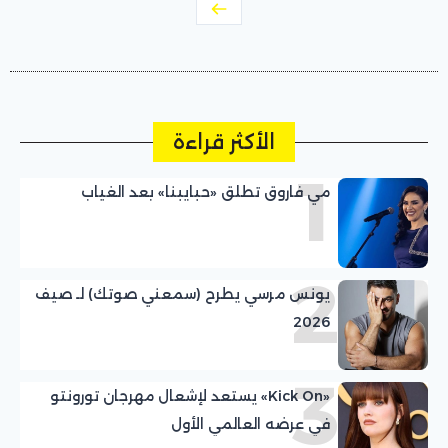
الأكثر قراءة
1
مي فاروق تطلق «حبايبنا» بعد الغياب
2
يونس مرسي يطرح (سمعني صوتك) لـ صيف
2026
3
«Kick On» يستعد لإشعال مهرجان تورونتو
في عرضه العالمي الأول