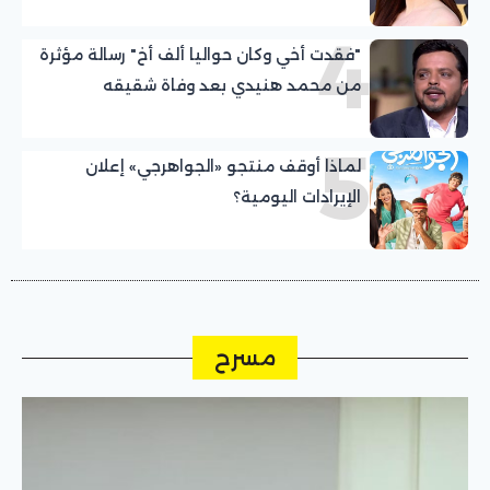
4
"فقدت أخي وكان حواليا ألف أخ" رسالة مؤثرة
من محمد هنيدي بعد وفاة شقيقه
5
لماذا أوقف منتجو «الجواهرجي» إعلان
الإيرادات اليومية؟
مسرح