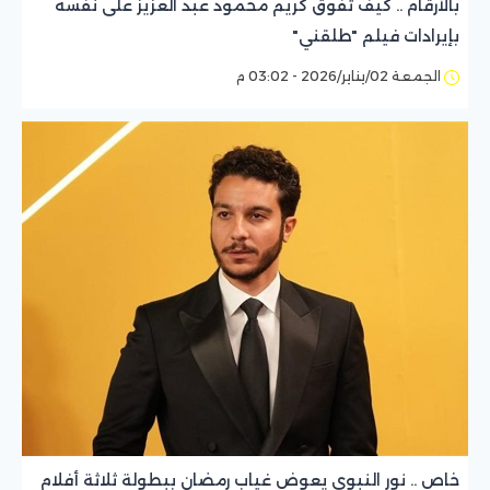
بالأرقام .. كيف تفوق كريم محمود عبد العزيز على نفسه
بإيرادات فيلم "طلقني"
الجمعة 02/يناير/2026 - 03:02 م
خاص .. نور النبوي يعوض غياب رمضان ببطولة ثلاثة أفلام