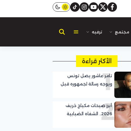
instagram
tiktok
youtube
twitter
facebook
مجتمع
ترفيه
الأكثر قراءة
1
تامر عاشور يصل تونس
ويوجه رسالة لجمهوره قبل
حفله في قرطاج
2
أبرز صيحات مكياج خريف
2026.. الشفاه الضبابية
والخدود الموردة تتصدر
المشهد