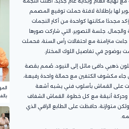
مع نهاية العام وبداية عام جديد، أطلت النجمة
 لها بإطلالة لافتة حملت توقيع المصمم
كد مجددًا مكانتها كواحدة من أكثر النجمات
 والجمال. جلسة التصوير، التي شاركت صورها
 جاءت متزامنة مع احتفالات رأس السنة، فحملت
ست بوضوح في تفاصيل اللوك المختار.
 بلون ذهبي دافئ مائل إلى النيود، صُمم بقصة
تان جاء مكشوف الكتفين مع حمالة واحدة رفيعة،
سابت على القماش بأسلوب فني يشبه أشعة
المه
ًا وحركة أنيقة مع كل خطوة. القماش الشفاف
بالف
تجرب
لكن متوازنة، حافظت على الطابع الراقي الذي
مه.