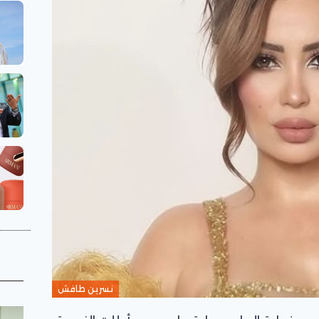
نسرين طافش