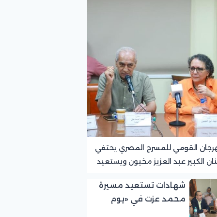
رجان القومي للمسرح المصري يحتفي
نان الكبير عبد العزيز مخيون ويستعيد
ته الرائدة في المسرح الريفي
شهادات تستعيد مسيرة
محمد عزت في «يوم
الوفاء لرموز المسرح»