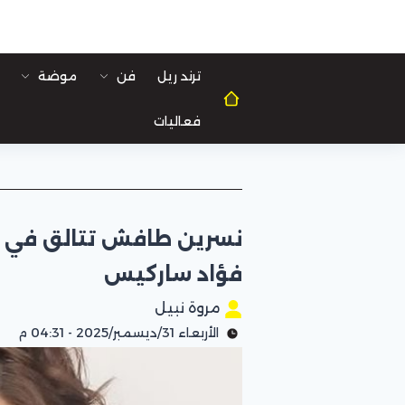
ترند ريل
فن
موضة
فعاليات
نسرين طافش تتالق في ا
فؤاد ساركيس
مروة نبيل
الأربعاء 31/ديسمبر/2025 - 04:31 م