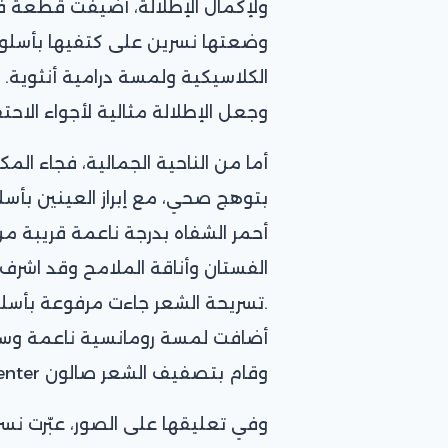
ولإكمال الإطلالة، أُضيفت قطعة فر
وضعتها نسرين على كتفيها بأسلو
الكلاسيكية ولمسة درامية أنثوية. ه
وجعل الإطلالة مثالية لأجواء الاحتف
أما من الناحية الجمالية، فجاء المك
بتوهج صحي، مع إبراز العينين بأسلو
أحمر الشفاه بدرجة ناعمة قريبة من 
.تسريحة الشعر جاءت مرفوعة بأسل
أضافت لمسة رومانسية ناعمة وسم
وقام بتصفيف الشعر صالون r.style.beauty.center.
وفي تعليقها على الصور، عبّرت نس