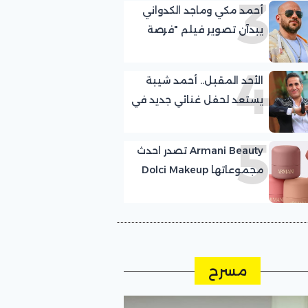
3
أحمد مكي وماجد الكدواني
يبدآن تصوير فيلم "فرصة
سعيدة"
4
الأحد المقبل.. أحمد شيبة
يستعد لحفل غنائي جديد في
الساحل الشمالي
5
Armani Beauty تصدر احدث
مجموعاتها Dolci Makeup
Blush بخمس درجات
مستوحاة من الحلويات
مسرح