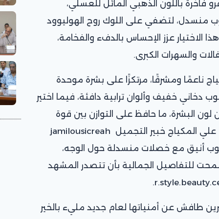
و فاخرة باللون الذهبي المائل للعسلي،
ب منسدل، لتضفي على اللوك روح الهوليوود
ذا الاختيار عزز الإحساس بالدفء والفخامة،
الات والسهرات الكبرى.
ياج ناعمًا ومشرقًا، مرتكزًا على بشرة موحدة
ب دخاني خفيف وألوان ترابية دافئة، فيما اختير
لون البشرة، ما حافظ على التوازن بين قوة
الفستان وأناقة الملامح وقد اشرف علي المكياج خبير التجميل jamilousicreah
وب أنيق مع خصلات منسدلة حول الوجه،
حت للتفاصيل الجمالية بأن تتصدر المشهد
رين طافش عن أمنياتها لعام جديد مليء بالخير