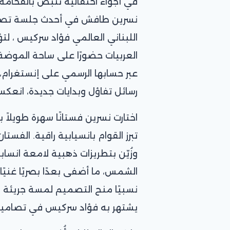
في أجواء احتفالية تنبض بالفخامة 
نسرين طافش في أحدث جلسة تصوير
اللبناني العالمي فؤاد سركيس ، لتؤ
العربيات حضورًا على ساحة الموضة
عبر حسابها الرسمي على إنستغرام،
رسائل تفاؤل وبدايات جديدة، انعك
اختارت نسرين فستانًا سهرة طويلاً
تبرز القوام بانسيابية راقية. الفس
وزُيّن بتطريزات ذهبية لامعة ان
الشمس، ما أضفى بعدًا بصريًا غني
نسبيًا منح التصميم لمسة جريئة و
يشتهر به فؤاد سركيس في تصامي