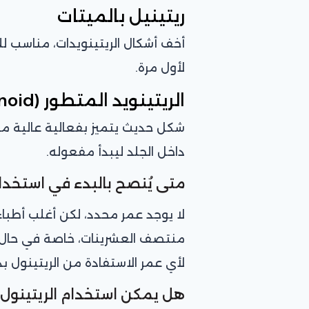
ريتينيل بالميتات
أخف أشكال الريتينويدات، مناسب لل
لأول مرة.
الريتينويد المتطور (Granactive Retinoid)
شكل حديث يتميز بفعالية عالية مع 
داخل الجلد ليبدأ مفعوله.
متى يُنصح بالبدء في استخدام
لا يوجد عمر محدد، لكن أغلب أطباء
منتصف العشرينات، خاصة في حال 
لأي عمر الاستفادة من الريتينول بد
هل يمكن استخدام الريتينول ي