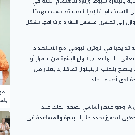
اية بالبشرة شيوعًا وإثارة للاهتمام، لكنه في
الاستخدام. فالإفراط فيه قد يسبب تهيجًا
متوازن إلى تحسين ملمس البشرة وإشراقها بشكل
 تدريجيًا في الروتين اليومي، مع الاستعداد
تعاني خلالها بعض أنواع البشرة من احمرار أو
نصح بتجنب الريتينول تمامًا، إذ يُعتبر من
 لدى أطباء الجلد.
المه
بالف
الريتينول هو أحد مشتقات فيتامين A، وهو عنصر أساسي لصحة الجلد. عند
تجرب
ذهبي لتحفيز تجدد خلايا البشرة والمساعدة في