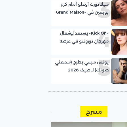
3
سيلا تورك أوغلو أمام كرم
بورسين في «Grand Maison
Istanbul»
4
«Kick On» يستعد لإشعال
مهرجان تورونتو في عرضه
العالمي الأول
5
يونس مرسي يطرح (سمعني
صوتك) لـ صيف 2026
مسرح