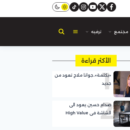
instagram
tiktok
youtube
twitter
facebook
مجتمع
ترفيه
الأكثر قراءة
1
«بكلمة»..جوانا ملاح تعود من
جديد
2
صدام حسين يعود الى
الشاشة فى High Value
Target