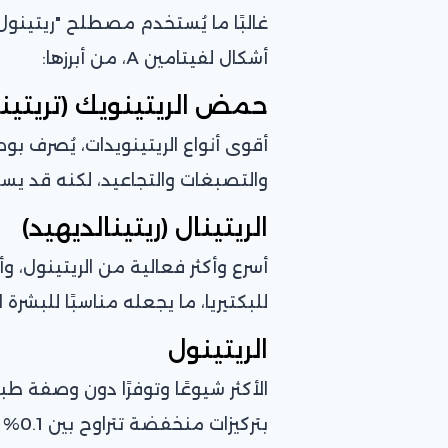
غالبًا ما يُستخدم مصطلح "ريتينو
أشكال لفيتامين A، من أبرزها:
حمض الريتينويك (تريتين
أقوى أنواع الريتينويدات، يُصرف ب
والتصبغات والتجاعيد، لكنه قد يسبب
الريتينال (ريتينالديهيد)
أسرع وأكثر فعالية من الريتينول، و
للبكتيريا، ما يجعله مناسبًا للبشرة
الريتينول
الأكثر شيوعًا وتوفرًا دون وصفة طبية
بتركيزات منخفضة تتراوح بين 0.1% و0.2%، مع التدرج حسب تحمل البشرة.