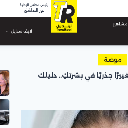
رئيس مجلس الإدارة
نور العاشق
مشاهير
لايف ستايل
موضة
يرًا جذريًا في بشرتكِ.. دليلك