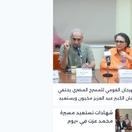
رجان القومي للمسرح المصري يحتفي
نان الكبير عبد العزيز مخيون ويستعيد
ته الرائدة في المسرح الريفي
شهادات تستعيد مسيرة
محمد عزت في «يوم
الوفاء لرموز المسرح»