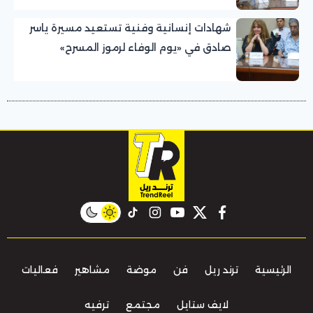
شهادات إنسانية وفنية تستعيد مسيرة ياسر
صادق في «يوم الوفاء لرموز المسرح»
بالمهرجان القومي للمسرح المصري
instagram
tiktok
youtube
twitter
facebook
الرئيسية
ترند ريل
فن
موضة
مشاهير
فعاليات
لايف ستايل
مجتمع
ترفيه