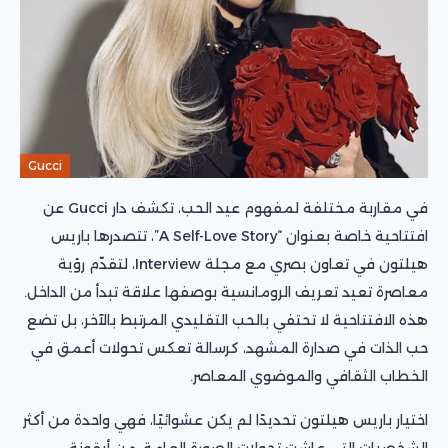
Gucci
في مقاربة مختلفة لمفهوم عيد الحب، تكشف دار Gucci عن
افتتاحية خاصة بعنوان “A Self-Love Story”، تتصدرها باريس
هيلتون في تعاون بصري مع مجلة Interview، لتقدّم رؤية
معاصرة تعيد تعريف الرومانسية بوصفها علاقة تبدأ من الداخل.
هذه الافتتاحية لا تحتفي بالحب التقليدي المرتبط بالآخر، بل تضع
حب الذات في صدارة المشهد، كرسالة تعكس تحولات أعمق في
الخطاب الثقافي والموضوي المعاصر.
اختيار باريس هيلتون تحديدًا لم يكن عشوائيًا، فهي واحدة من أكثر
الشخصيات التي عاشت تحولات الصورة العامة، من أيقونة