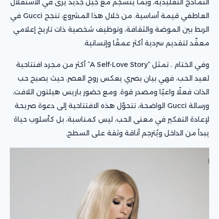
النماذج التقليدية، وبما ينسجم مع جيل جديد يرى في الاستقلال
العاطفي قيمة أساسية. من خلال هذا المشروع، تنجح Gucci في
الربط بين الموضة والثقافة، وتوظيف شخصية ذات تاريخ إعلامي
معقّد لتقديم سردية أكثر عمقًا وإنسانية.
وفي الختام ، تمثل “A Self-Love Story” أكثر من مجرد افتتاحية
لعيد الحب، فهي بيان بصري يعكس روح العصر، حيث يصبح حب
الذات فعلًا واعيًا ومصدر قوة. ومع حضور باريس هيلتون اللافت،
ورسالة Gucci الواضحة، تتحوّل هذه الافتتاحية إلى دعوة صريحة
لإعادة التفكير في معنى الحب، ليس كمناسبة، بل كأسلوب حياة
يبدأ من الداخل ويُترجم أناقة وثقة على السطح.