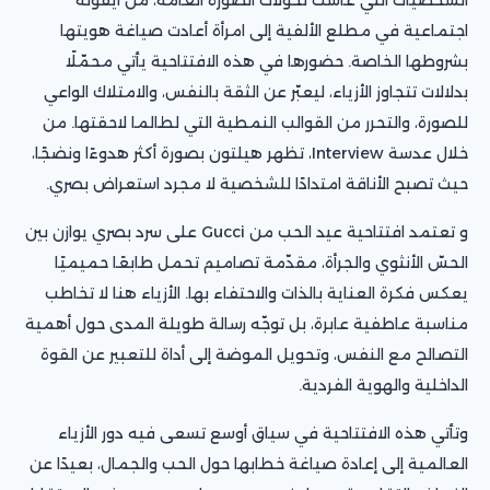
اجتماعية في مطلع الألفية إلى امرأة أعادت صياغة هويتها
بشروطها الخاصة. حضورها في هذه الافتتاحية يأتي محمّلًا
بدلالات تتجاوز الأزياء، ليعبّر عن الثقة بالنفس، والامتلاك الواعي
للصورة، والتحرر من القوالب النمطية التي لطالما لاحقتها. من
خلال عدسة Interview، تظهر هيلتون بصورة أكثر هدوءًا ونضجًا،
حيث تصبح الأناقة امتدادًا للشخصية لا مجرد استعراض بصري.
و تعتمد افتتاحية عيد الحب من Gucci على سرد بصري يوازن بين
الحسّ الأنثوي والجرأة، مقدّمة تصاميم تحمل طابعًا حميميًا
يعكس فكرة العناية بالذات والاحتفاء بها. الأزياء هنا لا تخاطب
مناسبة عاطفية عابرة، بل توجّه رسالة طويلة المدى حول أهمية
التصالح مع النفس، وتحويل الموضة إلى أداة للتعبير عن القوة
الداخلية والهوية الفردية.
وتأتي هذه الافتتاحية في سياق أوسع تسعى فيه دور الأزياء
العالمية إلى إعادة صياغة خطابها حول الحب والجمال، بعيدًا عن