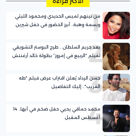
الأكثر قراءة
1
من بينهم لميس الحديدي ومحمود الليثي
وبسمة وهبة.. أبرز الحضور في حفل شيرين
عبد الوهاب بالساحل الشمالي
2
بعد حريم السلطان .. طرح البوستر التشويقي
لفيلم “الربيع في إمروز” بطولة خالد أرغنتش
ومريم أوزرلي
3
حسن الرداد يُعلن اقتراب عرض فيلم "طه
الغريب".. إليك التفاصيل
4
محمد حماقي يحيي حفل ضخم في أبها.. 14
أغسطس المقبل