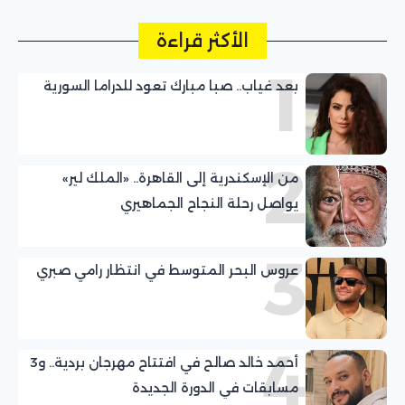
الأكثر قراءة
1
بعد غياب.. صبا مبارك تعود للدراما السورية
2
من الإسكندرية إلى القاهرة.. «الملك لير»
يواصل رحلة النجاح الجماهيري
3
عروس البحر المتوسط في انتظار رامي صبري
4
أحمد خالد صالح في افتتاح مهرجان بردية.. و3
مسابقات في الدورة الجديدة