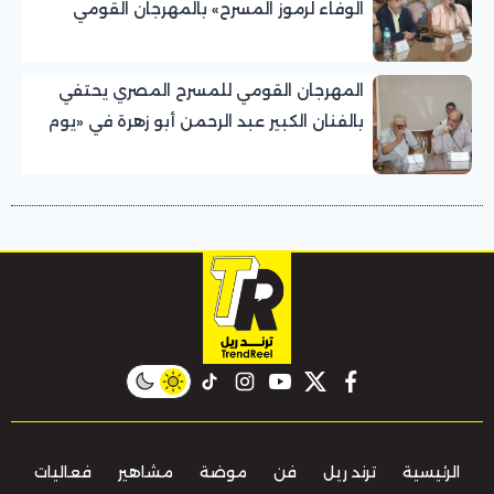
الوفاء لرموز المسرح» بالمهرجان القومي
للمسرح المصري
المهرجان القومي للمسرح المصري يحتفي
بالفنان الكبير عبد الرحمن أبو زهرة في «يوم
الوفاء لرموز المسرح»
instagram
tiktok
youtube
twitter
facebook
الرئيسية
ترند ريل
فن
موضة
مشاهير
فعاليات