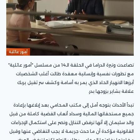
أمور عائلية
تصاعدت وتيرة الدراما في الحلقة الـ14 من مسلسل "أمور عائلية"
مع تطورات نفسية وإنسانية معقدة طالت أغلب الشخصيات
أبرزها الانهيار الحاد الذي يمر به أسامة وكشف سر ثقيل يربك
علاقة بشاير بزوجها بدر.
تبدأ الأحداث بتوجه أمل إلى مكتب المحامي بعد إبلاغها بإعادة
جميع مستحقاتها المالية وسداد أتعاب القضية كاملة من قبل
والد سليمان إلا أنها ترفض التنازل وتصر على استكمال الإجراءات
القانونية مؤكدة أن ما حدث جريمة لا يجب التغاضي عنها وقبل
مغادرتها يفاجئها المحامي بطلب الزواج لكنها ترفض العرض