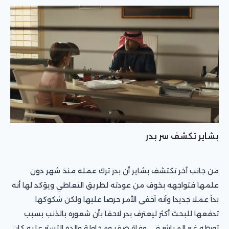
بشاير تكشف سر بدر
من جانب آخر تكتشف بشاير أن بدر ترك عمله منذ شهر دون
علمها فتواجهه بخوف من عودته لطريق التعاطي ويؤكد لها أنه
بدأ عملا جديدا وأنه أخفى الأمر حرصا عليها ولكن شكوكها
تدفعها للبحث أكثر ليعترف بدر لاحقا بأن شعوره بالذنب بسبب
تورطه غير المباشر في وفاة صقر ومحاولة والده التستر عليه كان