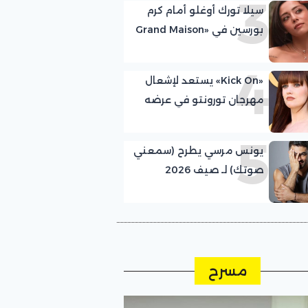
3
سيلا تورك أوغلو أمام كرم
بورسين في «Grand Maison
Istanbul»
4
«Kick On» يستعد لإشعال
مهرجان تورونتو في عرضه
العالمي الأول
5
يونس مرسي يطرح (سمعني
صوتك) لـ صيف 2026
مسرح