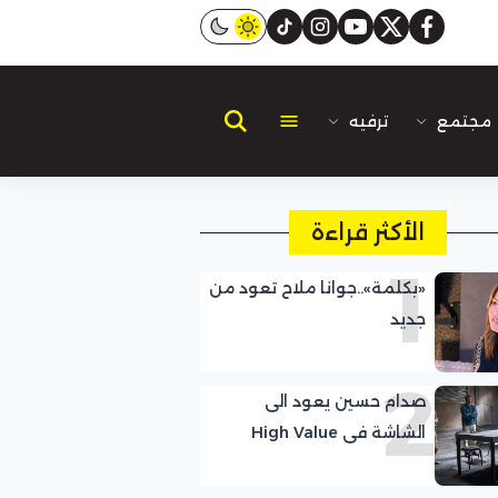
instagram
tiktok
youtube
twitter
facebook
مجتمع
ترفيه
الأكثر قراءة
1
«بكلمة»..جوانا ملاح تعود من
جديد
2
صدام حسين يعود الى
الشاشة فى High Value
Target