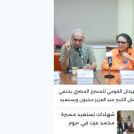
رجان القومي للمسرح المصري يحتفي
نان الكبير عبد العزيز مخيون ويستعيد
ته الرائدة في المسرح الريفي
شهادات تستعيد مسيرة
محمد عزت في «يوم
الوفاء لرموز المسرح»