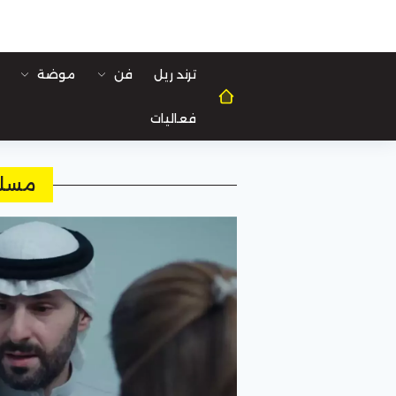
ترند ريل
فن
موضة
فعاليات
مسلس