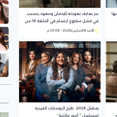
ها
بدر يعترف بعودته للإدمان وسعود يتسبب
في فشل مشروع ابتسام في الحلقة 19 من
"أمور عائلية"
الأحد 08/مارس/2026 - 03:09 م
رمضان 2026.. طرح البوسترات الفردية
أمور
لمسلسل " أمور عائلية"