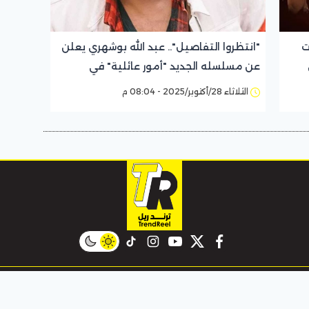
ت
"انتظروا التفاصيل".. عبد الله بوشهري يعلن
عن مسلسله الجديد "أمور عائلية" في
رمضان 2026
الثلاثاء 28/أكتوبر/2025 - 08:04 م
instagram
tiktok
youtube
twitter
facebook
ند ريل
فن
موضة
مشاهير
فعاليات
لايف ستايل
مجت