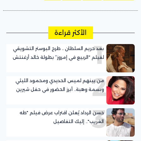
الأكثر قراءة
1
بعد حريم السلطان .. طرح البوستر التشويقي
لفيلم “الربيع في إمروز” بطولة خالد أرغنتش
ومريم أوزرلي
2
من بينهم لميس الحديدي ومحمود الليثي
وبسمة وهبة.. أبرز الحضور في حفل شيرين
عبد الوهاب بالساحل الشمالي
3
حسن الرداد يُعلن اقتراب عرض فيلم "طه
الغريب".. إليك التفاصيل