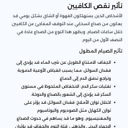
تأثير نقص الكافيين
الأشخاص الذين يستهلكون القهوة أو الشاي بشكل يومي قد
يعانون من صداع انسحابي عند التوقف المفاجئ عن الكافيين
خلال ساعات الصيام. ويظهر هذا النوع من الصداع عادة في
النصف الأول من اليوم.
تأثير الصيام المطول
الجفاف: الامتناع الطويل عن شرب الماء قد يؤدي إلى
فقدان السوائل، مما يسبب انقباض الأوعية الدموية
وتراجع تدفق الدم إلى الدماغ.
تقلبات سكر الدم: الانخفاض الملحوظ في مستوى
السكر قد يؤدي إلى الشعور بالصداع والدوخة.
اختلال توازن الأملاح: فقدان السوائل قد يؤثر على
توازن الكهارل مثل الصوديوم والبوتاسيوم
والمغنيسيوم، وهو ما قد يساهم في حدوث الصداع.
الإجهاد البدني والذهني: قلة النوم والجفاف قد يؤثران