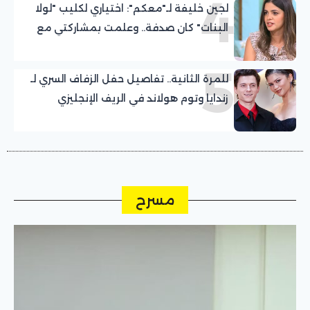
4
لجين خليفة لـ"معكم": اختياري لكليب "لولا
البنات" كان صدفة.. وعلمت بمشاركتي مع
عمرو دياب قبل التصوير بيوم
5
للمرة الثانية.. تفاصيل حفل الزفاف السري لـ
زندايا وتوم هولاند في الريف الإنجليزي
مسرح