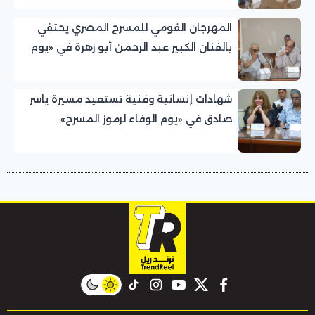
المهرجان القومي للمسرح المصري يحتفي
بالفنان الكبير عبد الرحمن أبو زهرة في «يوم
الوفاء لرموز المسرح»
شهادات إنسانية وفنية تستعيد مسيرة ياسر
صادق في «يوم الوفاء لرموز المسرح»
بالمهرجان القومي للمسرح المصري
instagram
tiktok
youtube
twitter
facebook