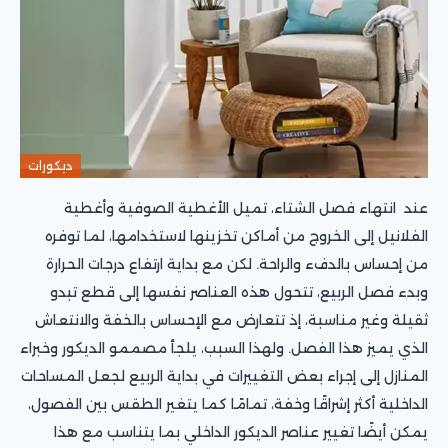
ديكورات
عند انتهاء فصل الشتاء، تميل الأغطية الصوفية وأغطية
الفلانيل إلى الخروج من أماكن تخزينها لاستخدامها، لما توفره
من إحساس بالدفء والراحة. لكن مع بداية ارتفاع درجات الحرارة
وبدء فصل الربيع، تتحول هذه العناصر نفسها إلى قطع تبدو
ثقيلة وغير مناسبة، إذ تتعارض مع الإحساس بالخفة والانتعاش
الذي يميز هذا الفصل. ولهذا السبب، يلجأ مصممو الديكور وخبراء
المنازل إلى إجراء بعض التغييرات في بداية الربيع لجعل المساحات
الداخلية أكثر إشراقًا وخفة، تمامًا كما يتغير الطقس بين الفصول،
يمكن أيضًا تغيير عناصر الديكور الداخلي بما يتناسب مع هذا