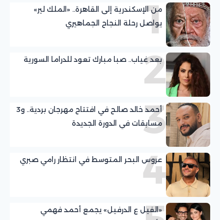
1
من الإسكندرية إلى القاهرة.. «الملك لير»
يواصل رحلة النجاح الجماهيري
2
بعد غياب.. صبا مبارك تعود للدراما السورية
3
أحمد خالد صالح في افتتاح مهرجان بردية.. و3
مسابقات في الدورة الجديدة
4
عروس البحر المتوسط في انتظار رامي صبري
5
«الفيل ع الدرفيل» يجمع أحمد فهمي