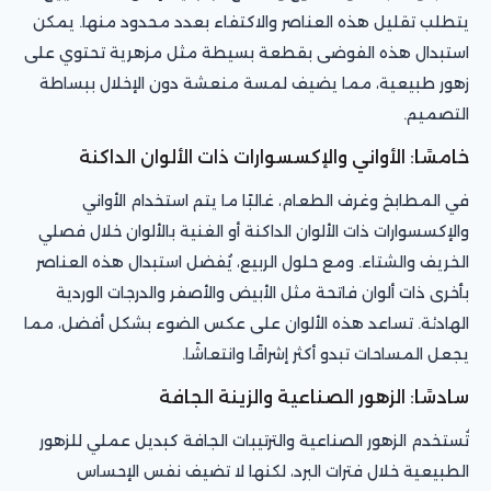
يتطلب تقليل هذه العناصر والاكتفاء بعدد محدود منها. يمكن
استبدال هذه الفوضى بقطعة بسيطة مثل مزهرية تحتوي على
زهور طبيعية، مما يضيف لمسة منعشة دون الإخلال ببساطة
التصميم.
خامسًا: الأواني والإكسسوارات ذات الألوان الداكنة
في المطابخ وغرف الطعام، غالبًا ما يتم استخدام الأواني
والإكسسوارات ذات الألوان الداكنة أو الغنية بالألوان خلال فصلي
الخريف والشتاء. ومع حلول الربيع، يُفضل استبدال هذه العناصر
بأخرى ذات ألوان فاتحة مثل الأبيض والأصفر والدرجات الوردية
الهادئة. تساعد هذه الألوان على عكس الضوء بشكل أفضل، مما
يجعل المساحات تبدو أكثر إشراقًا وانتعاشًا.
سادسًا: الزهور الصناعية والزينة الجافة
تُستخدم الزهور الصناعية والترتيبات الجافة كبديل عملي للزهور
الطبيعية خلال فترات البرد، لكنها لا تضيف نفس الإحساس