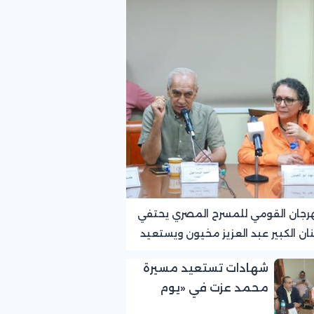
رجان القومي للمسرح المصري يحتفي
نان الكبير عبد العزيز مخيون ويستعيد
ته الرائدة في المسرح الريفي
شهادات تستعيد مسيرة
محمد عزت في «يوم
الوفاء لرموز المسرح»