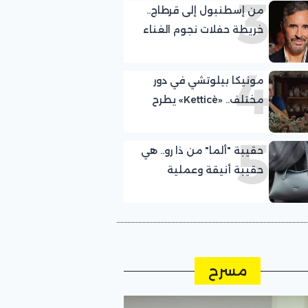
3
من إسطنبول إلى قرطاج..
خريطة حفلات نجوم الغناء
العربي اليوم
4
مونيكا بيلوتشي في دور
مختلف.. «Ketticè» يطرح
الوجه الآخر
5
حقيبة "ألما" من ذا رو.. هي
حقيبة أنيقة وعملية
سترافقكِ طوال الخريف
مسرح