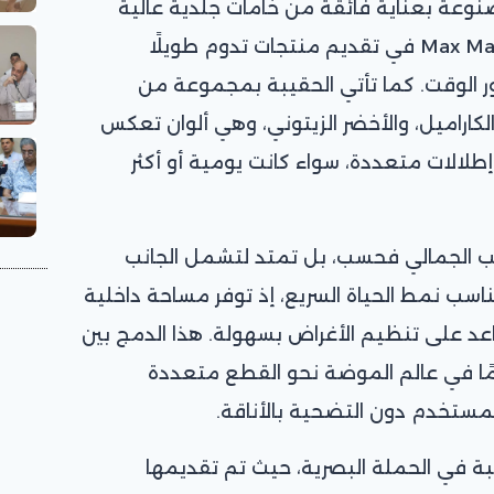
نوعة بعناية فائقة من خامات جلدية عالية
الجودة، وهو ما يتماشى مع إرث Max Mara في تقديم منتجات تدوم طويلًا
ر الوقت. كما تأتي الحقيبة بمجموعة من
والكاراميل، والأخضر الزيتوني، وهي ألوان تعكس
لالات متعددة، سواء كانت يومية أو أكثر
نب الجمالي فحسب، بل تمتد لتشمل الجانب
سب نمط الحياة السريع، إذ توفر مساحة داخلية
 على تنظيم الأغراض بسهولة. هذا الدمج بين
ًا في عالم الموضة نحو القطع متعددة
المستخدم دون التضحية بالأناقة.
بة في الحملة البصرية، حيث تم تقديمها