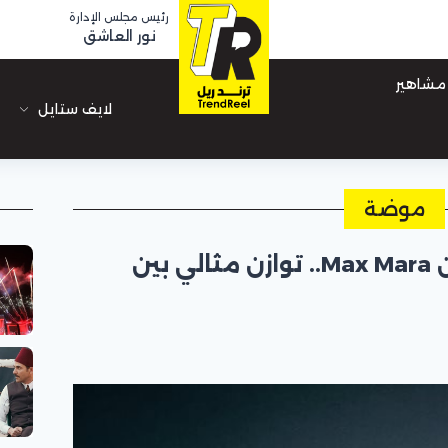
رئيس مجلس الإدارة
نور العاشق
مشاهير
لايف ستايل
موضة
حقيبة “هولدل كارغو” من Max Mara.. توازن مثالي بين