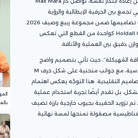
في عالم الموضة الذي لا يتوقف عن إعادة ابتكار نفسه، تواصل دار Max Mara
تي تجمع بين الحرفية الإيطالية والرؤية
المعاصرة، من خلال تقديمها أحدث تصاميمها ضمن مجموعة ربيع وصيف 2026.
وفي هذا السياق، تبرز حقيبة Holdall Cargo كواحدة من القطع التي تعكس
زن دقيق بين العملية والأناقة.
قة المُهيكلة”، حيث تأتي بتصميم واضح
المعالم يعكس قوة الخطوط الهندسية، مع جوانب منحنية على شكل حرف M
تصاميم التقليدية. هذا التوجّه يعكس اهتمام
الشكل، بل تقدم أيضًا تجربة استخدام عملية
المه
 تم تزويد الحقيبة بجيوب خارجية بارزة تضيف
بالف
تجرب
 مغناطيسية مصقولة تمنحها لمسة نهائية