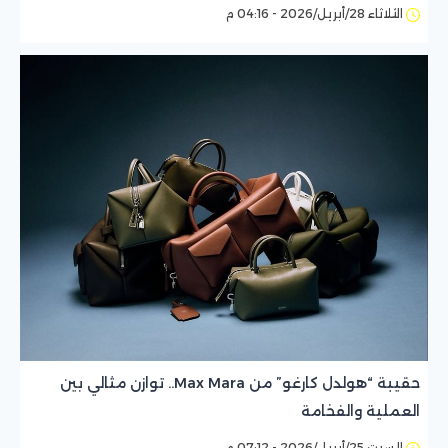
الثلاثاء 28/أبريل/2026 - 04:16 م
حقيبة “هولدل كارغو” من Max Mara.. توازن مثالي بين
العملية والفخامة
السبت 25/أبريل/2026 - 07:12 م