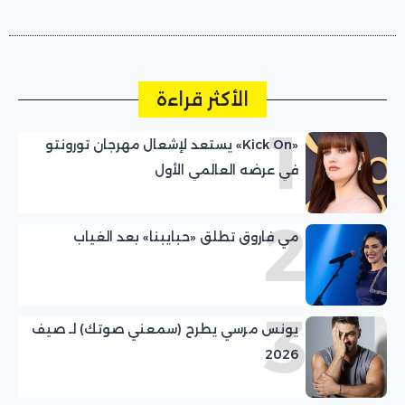
الأكثر قراءة
1
«Kick On» يستعد لإشعال مهرجان تورونتو
في عرضه العالمي الأول
2
مي فاروق تطلق «حبايبنا» بعد الغياب
3
يونس مرسي يطرح (سمعني صوتك) لـ صيف
2026