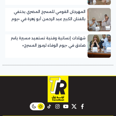
المهرجان القومي للمسرح المصري يحتفي
بالفنان الكبير عبد الرحمن أبو زهرة في «يوم
الوفاء لرموز المسرح»
شهادات إنسانية وفنية تستعيد مسيرة ياسر
صادق في «يوم الوفاء لرموز المسرح»
بالمهرجان القومي للمسرح المصري
instagram
tiktok
youtube
twitter
facebook