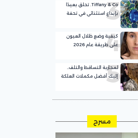
3
Tiffany & Co. تحلق بعيدًا
بإبداع استثنائي في تحفة
Legendary Bird الجديدة
4
كيفية وضع ظلال العيون
على طريقة عام 2026
5
لمحاربة التساقط والتلف..
إليك أفضل مكملات العلكة
لنمو الشعر
مسرح