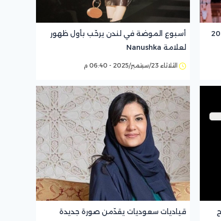
موعة ربيع/صيف 2026
أسبوع الموضة في لندن يرحّب بأول ظهور
لعلامة Nanushka
الثلاثاء 23/سبتمبر/2025 - 06:40 م
ح
قياديات سعوديات يقدّمن صورة جديدة