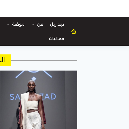
ترند ريل
فن
موضة
فعاليات
ال