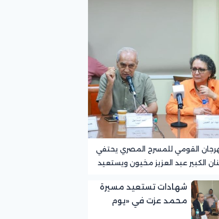
رجان القومي للمسرح المصري يحتفي
نان الكبير عبد العزيز مخيون ويستعيد
ته الرائدة في المسرح الريفي
شهادات تستعيد مسيرة
محمد عزت في «يوم
الوفاء لرموز المسرح»