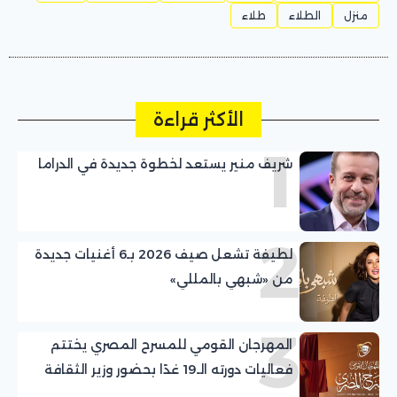
منزل
الطلاء
طلاء
الأكثر قراءة
1
شريف منير يستعد لخطوة جديدة في الدراما
2
لطيفة تشعل صيف 2026 بـ6 أغنيات جديدة
من «شبهي بالمللي»
3
المهرجان القومي للمسرح المصري يختتم
فعاليات دورته الـ19 غدًا بحضور وزير الثقافة
وتوزيع الجوائز