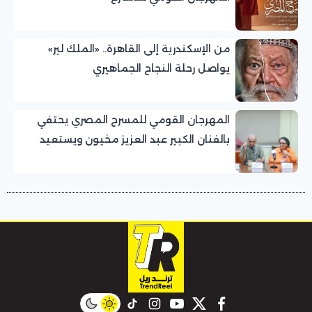
من الإسكندرية إلى القاهرة.. «الملك لير»
يواصل رحلة النجاح الجماهيري
المهرجان القومي للمسرح المصري يحتفي
بالفنان الكبير عبد العزيز مخيون ويستعيد
تجربته الرائدة في المسرح الريفي
instagram
tiktok
youtube
twitter
facebook