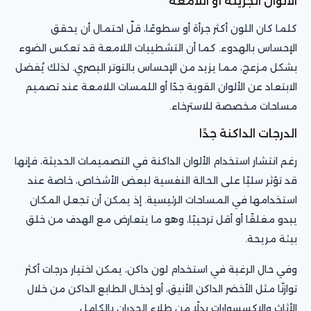
الألوان الجريئة أو اللامعة
كلما كان اللون أكثر جرأة أو سطوعًا، قلّ احتمال أن يحقق
الإحساس بالهدوء. كما أن التشطيبات اللامعة قد تعكس الضوء
بشكل مزعج، مما يزيد من الإحساس بالتوتر البصري. لذلك يُفضل
الابتعاد عن الألوان القوية جدًا أو اللمسات اللامعة عند تصميم
مساحات مخصصة للاسترخاء.
الدرجات الداكنة جدًا
رغم انتشار استخدام الألوان الداكنة في التصميمات الحديثة، فإنها
قد تؤثر سلبًا على الحالة النفسية لبعض الأشخاص، خاصة عند
استخدامها في المساحات الرئيسية. إذ يمكن أن تجعل المكان
يبدو مغلقًا أو أقل ترحيبًا، وهو ما يتعارض مع الهدف من خلق
بيئة مريحة.
وفي حال الرغبة في استخدام لون داكن، يمكن اختيار درجات أكثر
توازنًا مثل الأخضر الداكن الأنيق، أو إدخال الطابع الداكن من خلال
الأثاث والإكسسوارات بدلًا من طلاء الجدران بالكامل.