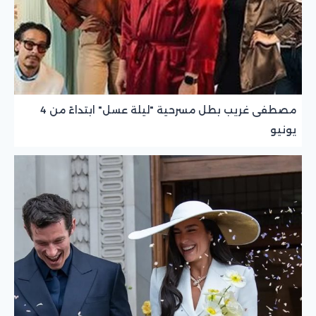
مصطفى غريب بطل مسرحية "ليلة عسل" ابتداءً من 4
يونيو