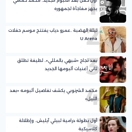
1
أول حفل بعد الألبوم الجديد.. محمد حماقي
يجهز مفاجأة لجمهوره
2
ليلة الهضبة ..عمرو دياب يفتتح موسم حفلات
U Arena
3
بعد نجاح «شبهي بالمللي».. لطيفة تطلق
ثاني أغنيات ألبومها الجديد
4
محمد الشرنوبي يكشف تفاصيل ألبومه «بعد
الليل»
5
أول بطولة درامية لبيلي آيليش.. وإطلالة
كلاسيكية