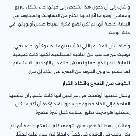
وأشارت إلى أن دخول هذا الشخص إلى حياتها جاء بشكل سريع
ومفاجئ، وهو ما أثار لديها الكثير من التساؤلات والمخاوف في
البداية، خاصة أنها لم تكن تضع فكرة الارتباط ضمن أولوياتها في
ذلك الوقت.
وأضافت أن المشاعر التي نشأت بينهما بدت وكأنها جاءت في
توقيت غير مناسب من الناحية المنطقية، لكنها كانت حقيقية
للغاية، الأمر الذي جعلها تعيش حالة من التردد بين الاستسلام
لما تشعر به وبين الخوف من التسرع في اتخاذ أي قرار.
الخوف من التسرع واتخاذ القرار
وخلال حديثها، أوضحت مي عز الدين أنها كانت تخشى أن تدفعها
العاطفة إلى اتخاذ خطوة غير مدروسة، مؤكدة أن أكثر ما كان
يشغلها هو سرعة تطور العلاقة خلال فترة قصيرة.
وقالت إن هذا الشعور جعلها تتوقف كثيرًا للتفكير، خاصة أنها لم
تكن ترغب في الوقوع في خطأ أو اتخاذ قرار تندم عليه لاحقًا،