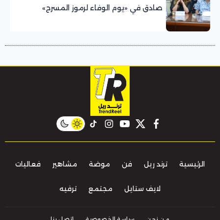
صادق في «يوم الوفاء لرموز المسرح»
بالمهرجان القومي للمسرح المصري
instagram
tiktok
youtube
twitter
facebook
الرئيسية
ترند ريل
فن
موضة
مشاهير
فعاليات
لايف ستايل
مجتمع
ترفيه
من نحن
سياسة الخصوصية
اتصل بنا