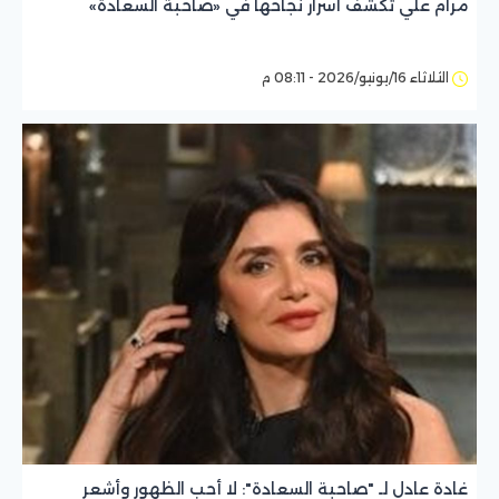
مرام علي تكشف أسرار نجاحها في «صاحبة السعادة»
الثلاثاء 16/يونيو/2026 - 08:11 م
غادة عادل لـ "صاحبة السعادة": لا أحب الظهور وأشعر