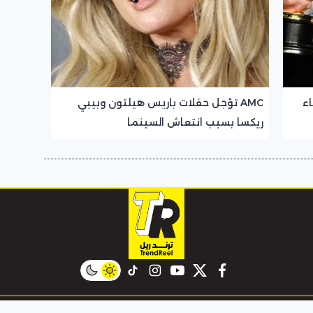
سماء
AMC تؤجل حفلات باريس هيلتون وبيبي
ريكسا بسبب انتعاش السينما
instagram
tiktok
youtube
twitter
facebook