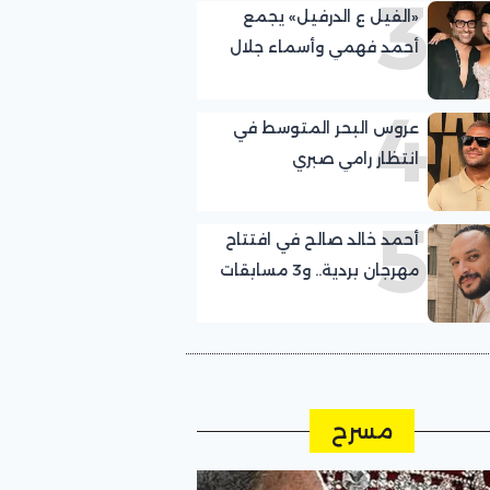
3
«الفيل ع الدرفيل» يجمع
أحمد فهمي وأسماء جلال
4
عروس البحر المتوسط في
انتظار رامي صبري
5
أحمد خالد صالح في افتتاح
مهرجان بردية.. و3 مسابقات
في الدورة الجديدة
مسرح