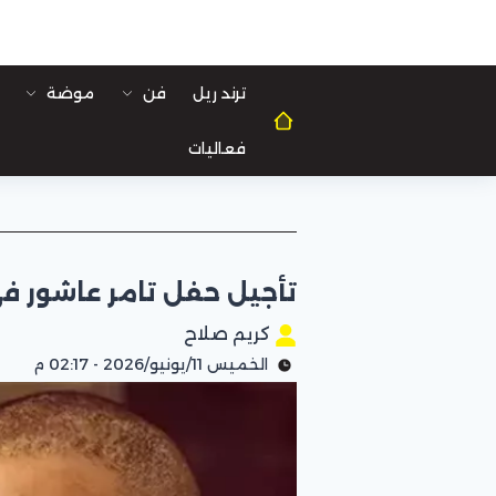
ترند ريل
فن
موضة
فعاليات
تأجيل حفل تامر عاشور في
كريم صلاح
الخميس 11/يونيو/2026 - 02:17 م