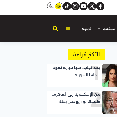
instagram
tiktok
youtube
twitter
facebook
مجتمع
ترفيه
الأكثر قراءة
1
بعد غياب.. صبا مبارك تعود
للدراما السورية
2
من الإسكندرية إلى القاهرة..
«الملك لير» يواصل رحلة
النجاح الجماهيري