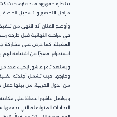
ينتظره جمهوره منذ فترة، حيث كشف 
مراحل التحضير والتسجيل الخاصة به
في مراحله النهائية قبل طرحه رسمي
المقبلة. كما حرص على مشاركة جمه
إنستجرام، معبرًا عن اشتياقه لهم 
وخارجها، حيث تشمل أجندته الفني
من الدول العربية، من بينها حفل م
ويواصل عاشور الحفاظ على مكانته ب
النجاحات المتواصلة التي يحققها سو
الجماهيرية التي تشهد إقبالًا كبيرًا،