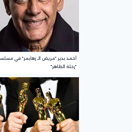
أحمد بدير "مريض الـ زهايمر" في مسلس
"رحلة الطاهر"