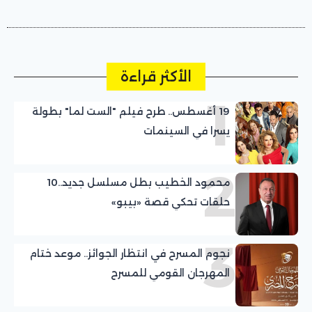
الأكثر قراءة
1
19 أغسطس.. طرح فيلم "الست لما" بطولة
يسرا في السينمات
2
محمود الخطيب بطل مسلسل جديد..10
حلقات تحكي قصة «بيبو»
3
نجوم المسرح في انتظار الجوائز.. موعد ختام
المهرجان القومي للمسرح