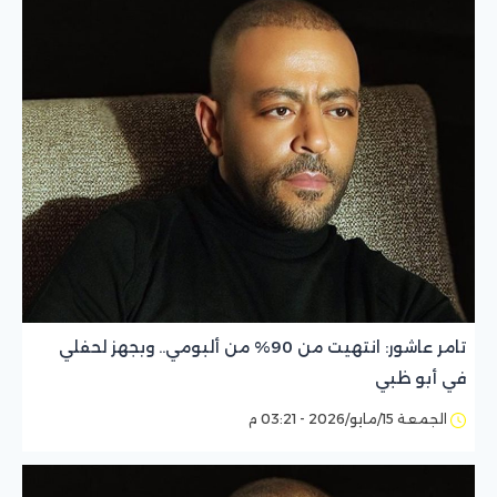
تامر عاشور: انتهيت من 90% من ألبومي.. وبجهز لحفلي
في أبو ظبي
الجمعة 15/مايو/2026 - 03:21 م