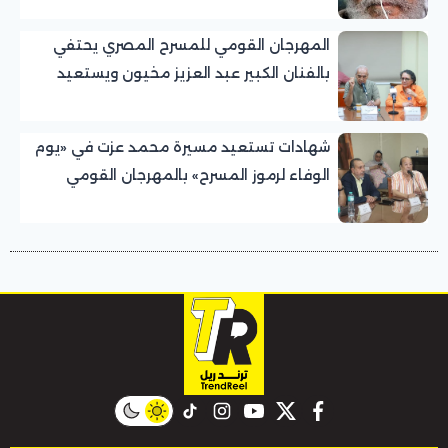
المهرجان القومي للمسرح المصري يحتفي
بالفنان الكبير عبد العزيز مخيون ويستعيد
تجربته الرائدة في المسرح الريفي
شهادات تستعيد مسيرة محمد عزت في «يوم
الوفاء لرموز المسرح» بالمهرجان القومي
للمسرح المصري
instagram
tiktok
youtube
twitter
facebook