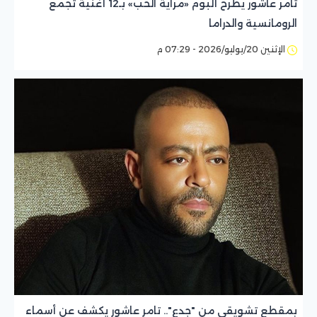
تامر عاشور يطرح ألبوم «مراية الحب» بـ12 أغنية تجمع
الرومانسية والدراما
الإثنين 20/يوليو/2026 - 07:29 م
بمقطع تشويقي من "جدع".. تامر عاشور يكشف عن أسماء