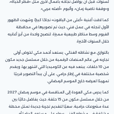
لسنوات، قبل أن يواصل نجاحه بأعمال أخرى مثل «قطر الحياة»،
و«وقفة ناصية زمان»، وألبوم «أصله عربي».
كما لاقت أغنية «أغلى من الياقوت» نجاحًا كبيرًا، وشهدت الظهور
الأول لنجله في عمل فني، حيث تم تصويرها في محافظة
الفيوم وسط مناظر طبيعية مميزة، لتصبح واحدة من أبرز أغانيه
خلال السنوات الأخيرة.
بالتوازي مع نشاطه الغنائي، يستعد أحمد مكي لخوض أولى
تجاربه في عالم المنصات الرقمية من خلال مسلسل جديد مكون
من 10 حلقات، يبتعد فيه عن الكوميديا التي اشتهر بها، ويقدم
شخصية مختلفة في إطار درامي، على أن يبدأ التصوير قريبًا
تمهيدًا لعرضه خارج الموسم الرمضاني.
كما يدرس مكي العودة إلى المنافسة في موسم رمضان 2027
من خلال مسلسل مكون من 15 حلقة، حيث يفاضل حاليًا بين
عدة مشروعات درامية، سعيًا لتقديم تجربة جديدة تمثل محطة
مختلفة في مشواره الفني، سواء على مستوى الدراما أو