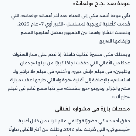
عودة بعد نجاح «ولعانة»
تأتي عودة أحمد مكي إلى الغناء بعد آخر أعماله «ولعانة»، التي
قُدمت كأغنية ترويجية لمسلسل «الكبير أوي 7» عام 2023،
وحققت انتشارًا واسعًا بين الجمهور بفضل أسلوبها المميز
وإيقاعها السريع.
ويمتلك مكي مسيرة غنائية حافلة، إذ قدم على مدار السنوات
عددًا من الأغاني التي حققت نجاحًا كبيرًا، من بينها «جدعان
وطيبين» في فيلم «إتش دبور»، و«أحلم» في فيلم «لا تراجع ولا
استسلام»، بالإضافة إلى أغنية «فوقوا» التي طرحها عقب مباراة
مصر والجزائر، ودويتو «دور بنفسك» مع دنيا سمير غانم في فيلم
«طير أنت».
محطات بارزة في مشواره الغنائي
حقق أحمد مكي حضورًا قويًا في عالم الراب من خلال أغنية
«فيسبوكي» التي طُرحت عام 2012، وظلت من أكثر الأغاني تداولًا