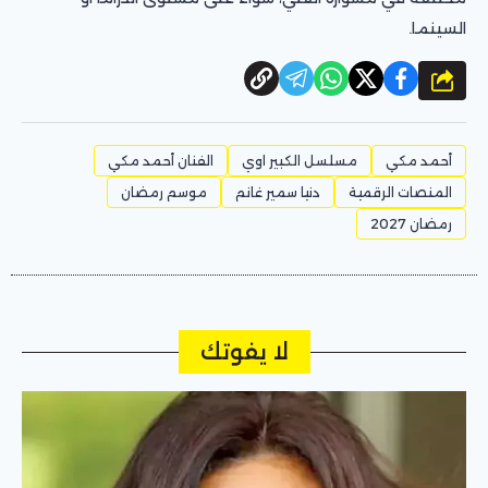
السينما.
شارك
أحمد مكي
مسلسل الكبير اوي
الفنان أحمد مكي
المنصات الرقمية
دنيا سمير غانم
موسم رمضان
رمضان 2027
لا يفوتك