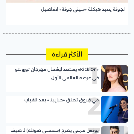
الجونة يعيد هيكلة «سيني جونة» |تفاصيل
الأكثر قراءة
1
«Kick On» يستعد لإشعال مهرجان تورونتو
في عرضه العالمي الأول
2
مي فاروق تطلق «حبايبنا» بعد الغياب
يونس مرسي يطرح (سمعني صوتك) لـ صيف