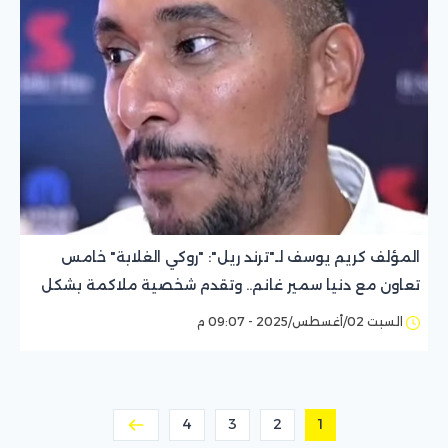
المؤلف كريم يوسف لـ"ترند ريل": "روكي الغلابة" خامس
تعاون مع دنيا سمير غانم.. وتقدم شخصية ملاكمة بشكل
ناعم ومختلف
السبت 02/أغسطس/2025 - 09:07 م
4
3
2
1