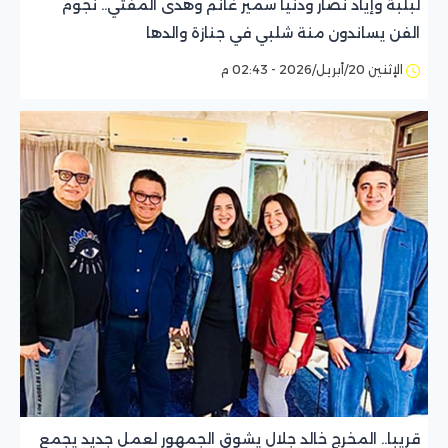
لبلبة وإياد نصار ودنيا سمير غانم وهدى المفتي.. نجوم
الفن يساندون منة شلبي في جنازة والدها
الإثنين 20/أبريل/2026 - 02:43 م
قريبا.. المخرج خالد جلال يشوق الجمهور لعمل جديد يجمع