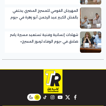
المهرجان القومي للمسرح المصري يحتفي
بالفنان الكبير عبد الرحمن أبو زهرة في «يوم
الوفاء لرموز المسرح»
شهادات إنسانية وفنية تستعيد مسيرة ياسر
صادق في «يوم الوفاء لرموز المسرح»
بالمهرجان القومي للمسرح المصري
instagram
tiktok
youtube
twitter
facebook