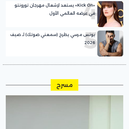
4
«Kick On» يستعد لإشعال مهرجان تورونتو
في عرضه العالمي الأول
5
يونس مرسي يطرح (سمعني صوتك) لـ صيف
2026
مسرح