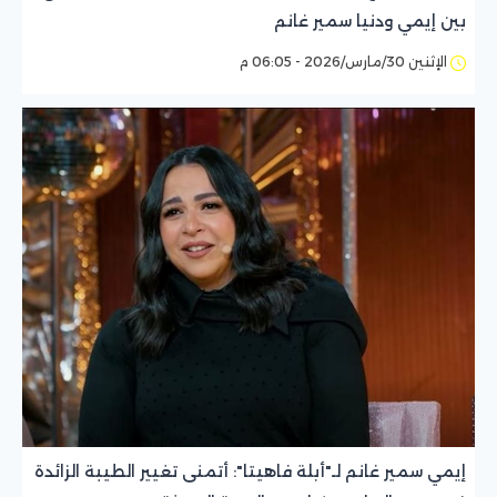
بين إيمي ودنيا سمير غانم
الإثنين 30/مارس/2026 - 06:05 م
إيمي سمير غانم لـ"أبلة فاهيتا": أتمنى تغيير الطيبة الزائدة