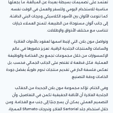
تعتمد على تصميمات بسيطة بعيدة عن المبالغة، ما يجعلها
مناسبة للاستخدام اليومي وللسفر والعمل في الوقت نفسه.
كما تنوعت الألوان بين الأسود الكلاسيكي ودرجات البني الدافئة،
إلى جانب ألوان مستوحاة من الطبيعة، لتمنح العملاء خيارات
تتناسب مع مختلف الأذواق والإطلالات.
وتواصل مون بلان، التي ارتبط اسمها لعقود بالأدوات الفاخرة
والساعات والمنتجات الجلدية الراقية، تعزيز حضورها في عالم
الإكسسوارات من خلال مجموعات تجمع بين الفخامة والوظيفة
العملية. فكل قطعة لا تقتصر على الجانب الجمالي فحسب، بل
تعكس فلسفة الدار في تقديم منتجات تدوم طويلًا بفضل جودة
الخامات ودقة التصنيع.
وفي الختام، تؤكد مجموعة مون بلان الجديدة من الحقائب
الجلدية الفاخرة أن الأناقة الحقيقية تكمن في التفاصيل، وأن
التصميم العملي يمكن أن يسير جنبًا إلى جنب مع الفخامة. ومن
خلال استخدام جلد Sartorial الفاخر، وتدرجات Sfumato المميزة،