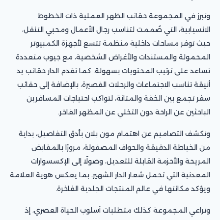
وتبرز في المجموعة حقائب الظهر العملية ذات الخطوط
الانسيابية، التي صُممت لتناسب رجال الأعمال ومحبي التنقل،
حيث توفر مساحات داخلية منظمة تتسع لأجهزة الكمبيوتر
المحمولة والمستندات والأغراض الشخصية، مع جيوب متعددة
تساعد على ترتيب المحتويات بسهولة. كما تقدم الدار حقائب يد
أنيقة تناسب الاجتماعات والرحلات القصيرة، بالإضافة إلى حقائب
سفر تجمع بين الخفة والمتانة، لتواكب احتياجات المسافرين
الباحثين عن الراحة دون التخلي عن المظهر الفاخر.
وتكشف التصاميم عن اهتمام مون بلان بأدق التفاصيل، بداية
من الخياطة الدقيقة والحواف المصقولة، مرورًا بالمقابض
المريحة والأحزمة القابلة للتعديل، وصولًا إلى الإكسسوارات
المعدنية التي تحمل شعار الدار الشهير، بما يعكس هوية العلامة
ويؤكد مكانتها في عالم المنتجات الجلدية الفاخرة.
وتراعي المجموعة كذلك متطلبات أسلوب الحياة العصري، إذ