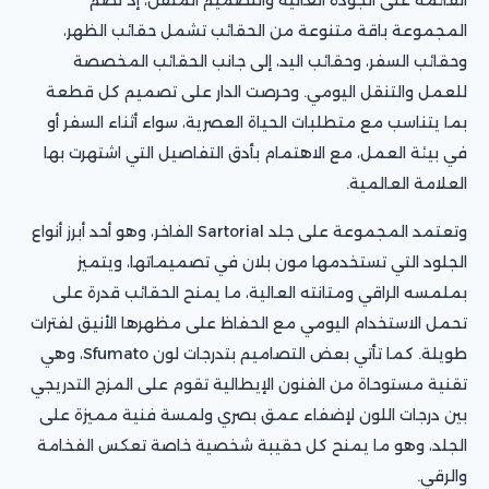
المجموعة باقة متنوعة من الحقائب تشمل حقائب الظهر،
وحقائب السفر، وحقائب اليد، إلى جانب الحقائب المخصصة
للعمل والتنقل اليومي. وحرصت الدار على تصميم كل قطعة
بما يتناسب مع متطلبات الحياة العصرية، سواء أثناء السفر أو
في بيئة العمل، مع الاهتمام بأدق التفاصيل التي اشتهرت بها
العلامة العالمية.
وتعتمد المجموعة على جلد Sartorial الفاخر، وهو أحد أبرز أنواع
الجلود التي تستخدمها مون بلان في تصميماتها، ويتميز
بملمسه الراقي ومتانته العالية، ما يمنح الحقائب قدرة على
تحمل الاستخدام اليومي مع الحفاظ على مظهرها الأنيق لفترات
طويلة. كما تأتي بعض التصاميم بتدرجات لون Sfumato، وهي
تقنية مستوحاة من الفنون الإيطالية تقوم على المزج التدريجي
بين درجات اللون لإضفاء عمق بصري ولمسة فنية مميزة على
الجلد، وهو ما يمنح كل حقيبة شخصية خاصة تعكس الفخامة
والرقي.