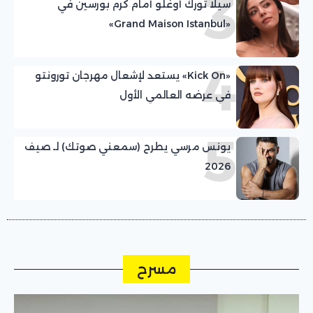
3
سيلا تورك أوغلو أمام كرم بورسين في
«Grand Maison Istanbul»
4
«Kick On» يستعد لإشعال مهرجان تورونتو
في عرضه العالمي الأول
5
يونس مرسي يطرح (سمعني صوتك) لـ صيف
2026
مسرح