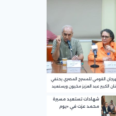
رجان القومي للمسرح المصري يحتفي
نان الكبير عبد العزيز مخيون ويستعيد
ته الرائدة في المسرح الريفي
شهادات تستعيد مسيرة
محمد عزت في «يوم
الوفاء لرموز المسرح»