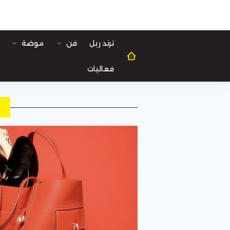
ترند ريل
فن
موضة
فعاليات