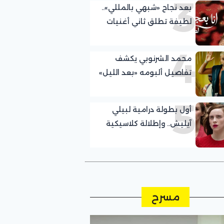
3
بعد نجاح «شبهي بالمللي»..
لطيفة تطلق ثاني أغنيات
ألبومها الجديد
4
محمد الشرنوبي يكشف
تفاصيل ألبومه «بعد الليل»
5
أول بطولة درامية لبيلي
آيليش.. وإطلالة كلاسيكية
مسرح