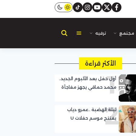
instagram
tiktok
youtube
twitter
facebook
مجتمع
ترفيه
الأكثر قراءة
1
أول حفل بعد الألبوم الجديد..
محمد حماقي يجهز مفاجأة
لجمهوره
2
ليلة الهضبة ..عمرو دياب
يفتتح موسم حفلات U
Arena