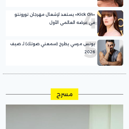
4
«Kick On» يستعد لإشعال مهرجان تورونتو
في عرضه العالمي الأول
5
يونس مرسي يطرح (سمعني صوتك) لـ صيف
2026
مسرح