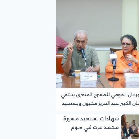
رجان القومي للمسرح المصري يحتفي
نان الكبير عبد العزيز مخيون ويستعيد
ته الرائدة في المسرح الريفي
شهادات تستعيد مسيرة
محمد عزت في «يوم
الوفاء لرموز المسرح»