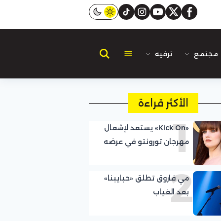
instagram
tiktok
youtube
twitter
facebook
مجتمع
ترفيه
الأكثر قراءة
1
«Kick On» يستعد لإشعال
مهرجان تورونتو في عرضه
العالمي الأول
2
مي فاروق تطلق «حبايبنا»
بعد الغياب