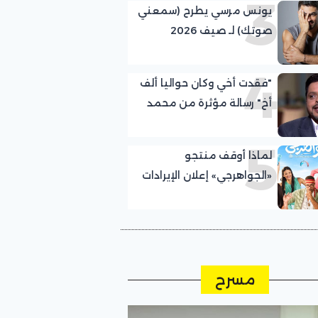
3
يونس مرسي يطرح (سمعني
صوتك) لـ صيف 2026
4
"فقدت أخي وكان حواليا ألف
أخ" رسالة مؤثرة من محمد
هنيدي بعد وفاة شقيقه
5
لماذا أوقف منتجو
«الجواهرجي» إعلان الإيرادات
اليومية؟
مسرح