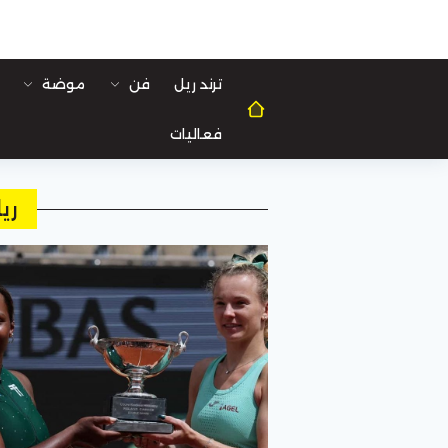
ترند ريل
فن
موضة
فعاليات
ري