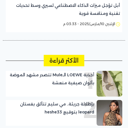
أبل تؤجل ميزات الذكاء الاصطناعي لسيري وسط تحديات
تقنية ومنافسة قوية
الإثنين 10/مارس/2025 - 03:33 م
الأكثر قراءة
1
أحذية LOEWE الـMule تتصدر مشهد الموضة
بألوان صيفية منعشة
2
بإطلالة جريئة.. مي سليم تتألق بفستان
leopard بتوقيع heshe33