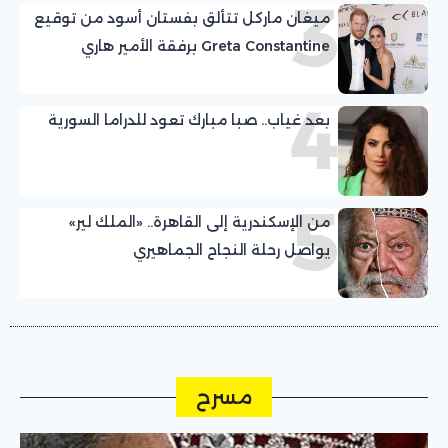
3
ميغان ماركل تتألق بفستان أسود من توقيع
Greta Constantine برفقة الأمير هاري
4
بعد غياب.. صبا مبارك تعود للدراما السورية
5
من الإسكندرية إلى القاهرة.. «الملك لير»
يواصل رحلة النجاح الجماهيري
مسرح