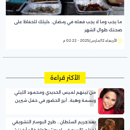
ما يجب وما لا يجب فعله في رمضان.. دليلك للحفاظ على
صحتك طوال الشهر
الأربعاء 12/مارس/2025 - 02:22 م
الأكثر قراءة
1
من بينهم لميس الحديدي ومحمود الليثي
وبسمة وهبة.. أبرز الحضور في حفل شيرين
عبد الوهاب بالساحل الشمالي
2
بعد حريم السلطان .. طرح البوستر التشويقي
لفيلم “الربيع في إمروز” بطولة خالد أرغنتش