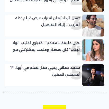
ومريم أوزرلي
3
حسن الرداد يُعلن اقتراب عرض فيلم "طه
الغريب".. إليك التفاصيل
4
لجين خليفة لـ"معكم": اختياري لكليب "لولا
البنات" كان صدفة.. وعلمت بمشاركتي مع
عمرو دياب قبل التصوير بيوم
5
محمد حماقي يحيي حفل ضخم في أبها.. 14
أغسطس المقبل