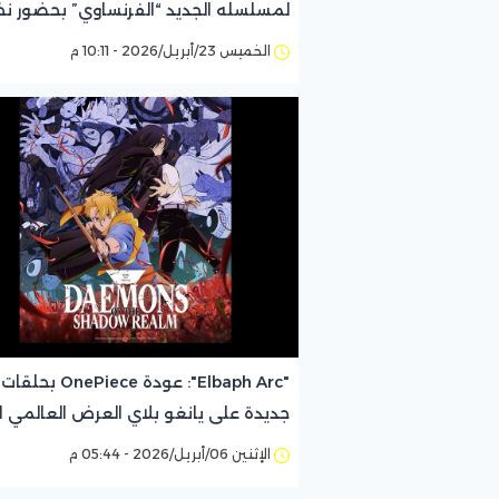
لمسلسله الجديد “الفرنساوي” بحضور نخ
من النجوم
الخميس 23/أبريل/2026 - 10:11 م
"Elbaph Arc": عودة OnePiece بحلقات
جديدة على يانغو بلاي العرض العالمي ا
لأكثر الأركات انتظارًا
الإثنين 06/أبريل/2026 - 05:44 م