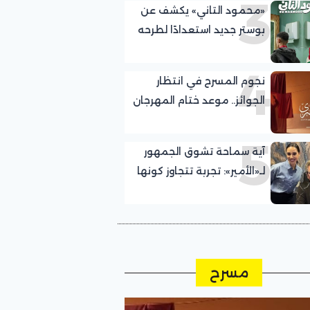
3
«محمود التاني» يكشف عن
بوستر جديد استعدادًا لطرحه
في السينمات
4
نجوم المسرح في انتظار
الجوائز.. موعد ختام المهرجان
القومي للمسرح
5
آية سماحة تشوق الجمهور
لـ«الأمير»: تجربة تتجاوز كونها
مجرد عمل
مسرح