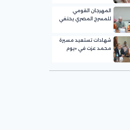
الجماهيري
المهرجان القومي
للمسرح المصري يحتفي
بالفنان الكبير عبد العزيز
مخيون ويستعيد تجربته
شهادات تستعيد مسيرة
الرائدة في المسرح الريفي
محمد عزت في «يوم
الوفاء لرموز المسرح»
بالمهرجان القومي
للمسرح المصري