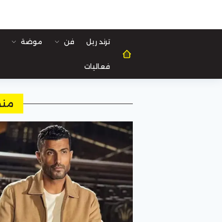
ترند ريل
فن
موضة
فعاليات
منص