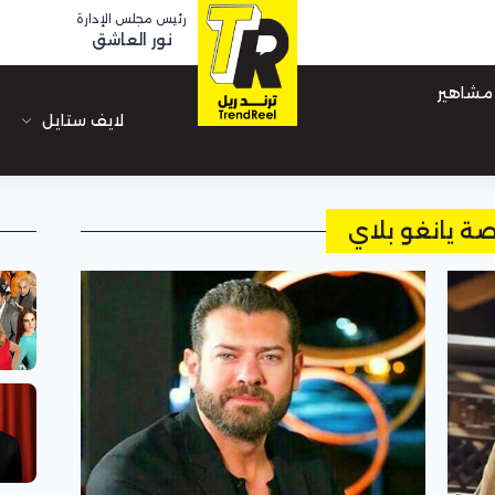
رئيس مجلس الإدارة
نور العاشق
مشاهير
لايف ستايل
ة يانغو بلاي