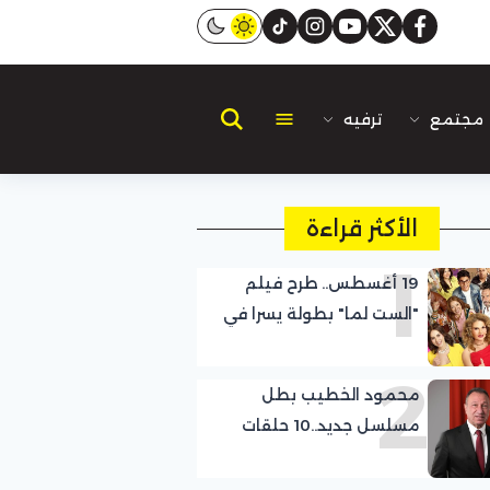
instagram
tiktok
youtube
twitter
facebook
مجتمع
ترفيه
الأكثر قراءة
1
19 أغسطس.. طرح فيلم
"الست لما" بطولة يسرا في
السينمات
2
محمود الخطيب بطل
مسلسل جديد..10 حلقات
تحكي قصة «بيبو»