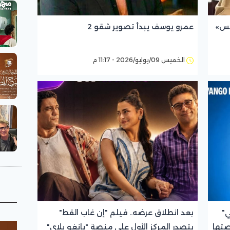
مس»
عمرو يوسف يبدأ تصوير شقو 2
الخميس 09/يوليو/2026 - 11:17 م
ي"
بعد انطلاق عرضه.. فيلم "إن غاب القط"
صتها
يتصدر المركز الأول على منصة "يانغو بلاي"