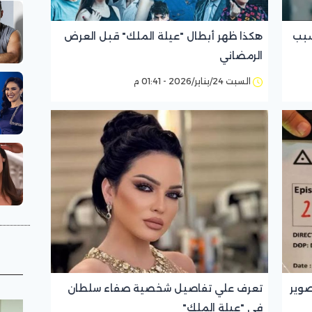
سبب
هكذا ظهر أبطال "عيلة الملك" قبل العرض
الرمضاني
السبت 24/يناير/2026 - 01:41 م
 تصوير
تعرف علي تفاصيل شخصية صفاء سلطان
في "عيلة الملك"