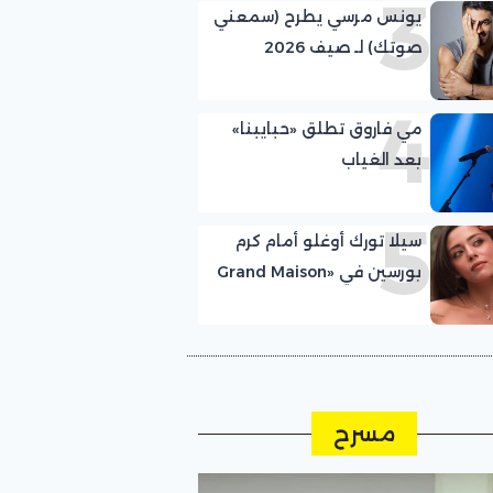
3
يونس مرسي يطرح (سمعني
صوتك) لـ صيف 2026
4
مي فاروق تطلق «حبايبنا»
بعد الغياب
5
سيلا تورك أوغلو أمام كرم
بورسين في «Grand Maison
Istanbul»
مسرح