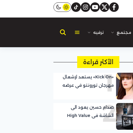
instagram
tiktok
youtube
twitter
facebook
مجتمع
ترفيه
الأكثر قراءة
1
«Kick On» يستعد لإشعال
مهرجان تورونتو في عرضه
العالمي الأول
2
صدام حسين يعود الى
الشاشة فى High Value
Target