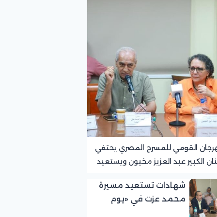
رجان القومي للمسرح المصري يحتفي
نان الكبير عبد العزيز مخيون ويستعيد
ته الرائدة في المسرح الريفي
شهادات تستعيد مسيرة
محمد عزت في «يوم
الوفاء لرموز المسرح»