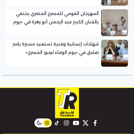
المهرجان القومي للمسرح المصري يحتفي
بالفنان الكبير عبد الرحمن أبو زهرة في «يوم
الوفاء لرموز المسرح»
شهادات إنسانية وفنية تستعيد مسيرة ياسر
صادق في «يوم الوفاء لرموز المسرح»
بالمهرجان القومي للمسرح المصري
instagram
tiktok
youtube
twitter
facebook