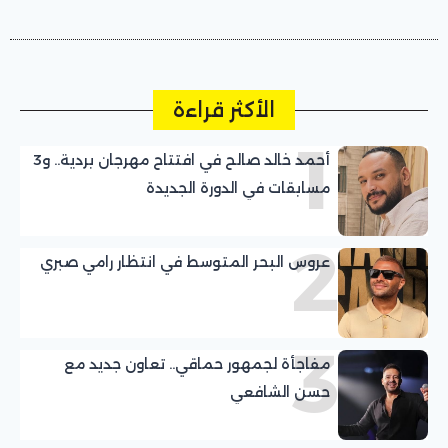
الأكثر قراءة
1
أحمد خالد صالح في افتتاح مهرجان بردية.. و3
مسابقات في الدورة الجديدة
2
عروس البحر المتوسط في انتظار رامي صبري
3
مفاجأة لجمهور حماقي.. تعاون جديد مع
حسن الشافعي