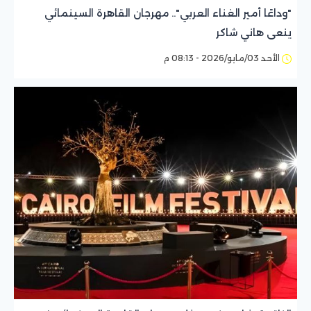
"وداعًا أمير الغناء العربي".. مهرجان القاهرة السينمائي
ينعى هاني شاكر
الأحد 03/مايو/2026 - 08:13 م