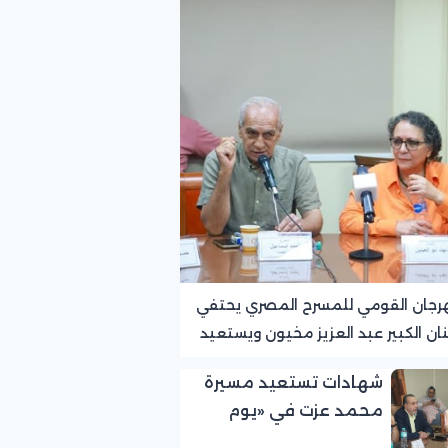
رجان القومي للمسرح المصري يحتفي
نان الكبير عبد العزيز مخيون ويستعيد
ته الرائدة في المسرح الريفي
شهادات تستعيد مسيرة
محمد عزت في «يوم
الوفاء لرموز المسرح»