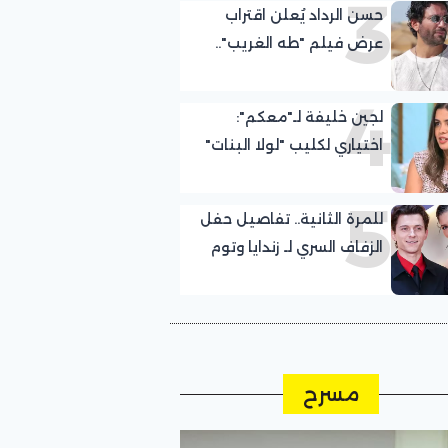
3
حسن الرداد يُعلن اقتراب
عرض فيلم "طه الغريب"..
إليك التفاصيل
4
لجين خليفة لـ"معكم":
اختياري لكليب "لولا البنات"
كان صدفة.. وعلمت
5
بمشاركتي مع عمرو دياب
للمرة الثانية.. تفاصيل حفل
قبل التصوير بيوم
الزفاف السري لـ زندايا وتوم
هولاند في الريف الإنجليزي
مسرح