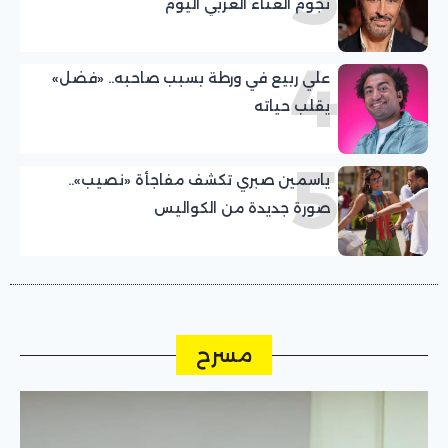
نجوم الغناء العربي اليوم
4
علي ربيع في ورطة بسبب صاحبه.. «فضل»
يقلب حياته
5
ياسمين صبري تكشف مفاجأة «نصيب»..
صورة جديدة من الكواليس
مسرح