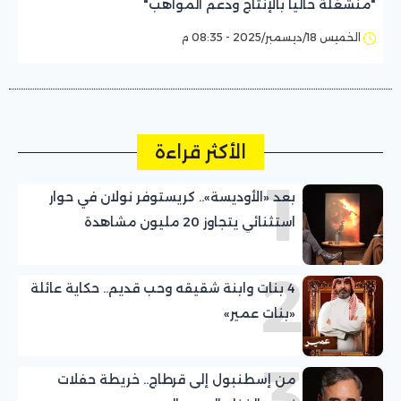
"منشغلة حاليا بالإنتاج ودعم المواهب"
الخميس 18/ديسمبر/2025 - 08:35 م
الأكثر قراءة
1
بعد «الأوديسة».. كريستوفر نولان في حوار
استثنائي يتجاوز 20 مليون مشاهدة
2
4 بنات وابنة شقيقه وحب قديم.. حكاية عائلة
«بنات عمير»
3
من إسطنبول إلى قرطاج.. خريطة حفلات